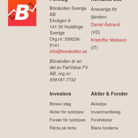
Börskollen Sverige
Ansvariga för
AB
tjänsten:
Ekvägen 6
Daniel Åstrand
141 30 Huddinge
(VD)
Sverige
Org.nr: 559236-
Kristoffer Matsson
5141
(IT)
info@borskollen.se
Börskollen är en
del av FairValue FV
AB, org.nr:
559187-7732
Investera
Aktier & Fonder
Börsen idag
Aktietips
Aktier för nybörjare
Investmentbolag
Fonder för nybörjare
Fondrobotar
Ränta på ränta
Bästa fonderna