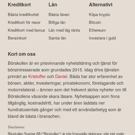
Kreditkort
Lån
Alternativt
Bästa kreditkortet
Bästa lånen
Köpa krypto
Kreditkort för resor
Billiga lån
Bitcoin
Kreditkort med bonus
Lån med låg ränta
Ethereum
Bensinkort
Samla lån
Investera i guld
Kort om oss
Börskollen är en prisvinnande nyhetstidning och tjänst för
börsintresserade som grundades 2015. Idag drivs tjänsten
primärt av
Kristoffer
och
Daniel
. Båda har stor erfarenhet av
börsen, aktier, investeringar, privatekonomi, företagande och
motorrelaterat – ämnen som det frekvent skrivs nyheter om till
Börskollens växande skara läsare. Nyhetsappen som finns
tillgänglig, kostnadsfritt, har under åren laddats ner
hundratusentals gånger och med ett användarbetyg som är
bland de bästa i branschen.
Disclaimer
Börskollen Sverige AB ("Börskollen") är inte finansiella rådgivare, står inte under