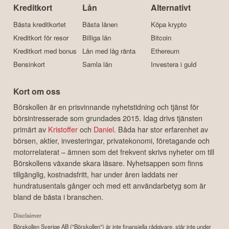
Kreditkort
Lån
Alternativt
Bästa kreditkortet
Bästa lånen
Köpa krypto
Kreditkort för resor
Billiga lån
Bitcoin
Kreditkort med bonus
Lån med låg ränta
Ethereum
Bensinkort
Samla lån
Investera i guld
Kort om oss
Börskollen är en prisvinnande nyhetstidning och tjänst för
börsintresserade som grundades 2015. Idag drivs tjänsten
primärt av
Kristoffer
och
Daniel
. Båda har stor erfarenhet av
börsen, aktier, investeringar, privatekonomi, företagande och
motorrelaterat – ämnen som det frekvent skrivs nyheter om till
Börskollens växande skara läsare. Nyhetsappen som finns
tillgänglig, kostnadsfritt, har under åren laddats ner
hundratusentals gånger och med ett användarbetyg som är
bland de bästa i branschen.
Disclaimer
Börskollen Sverige AB ("Börskollen") är inte finansiella rådgivare, står inte under