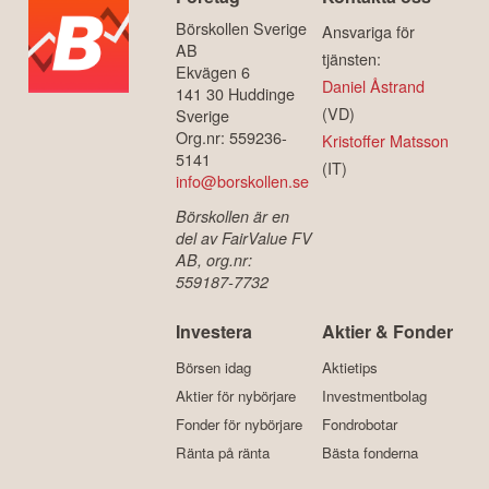
Börskollen Sverige
Ansvariga för
AB
tjänsten:
Ekvägen 6
Daniel Åstrand
141 30 Huddinge
(VD)
Sverige
Org.nr: 559236-
Kristoffer Matsson
5141
(IT)
info@borskollen.se
Börskollen är en
del av FairValue FV
AB, org.nr:
559187-7732
Investera
Aktier & Fonder
Börsen idag
Aktietips
Aktier för nybörjare
Investmentbolag
Fonder för nybörjare
Fondrobotar
Ränta på ränta
Bästa fonderna