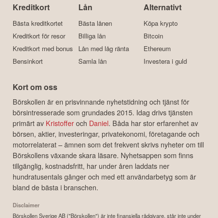
Kreditkort
Lån
Alternativt
Bästa kreditkortet
Bästa lånen
Köpa krypto
Kreditkort för resor
Billiga lån
Bitcoin
Kreditkort med bonus
Lån med låg ränta
Ethereum
Bensinkort
Samla lån
Investera i guld
Kort om oss
Börskollen är en prisvinnande nyhetstidning och tjänst för
börsintresserade som grundades 2015. Idag drivs tjänsten
primärt av
Kristoffer
och
Daniel
. Båda har stor erfarenhet av
börsen, aktier, investeringar, privatekonomi, företagande och
motorrelaterat – ämnen som det frekvent skrivs nyheter om till
Börskollens växande skara läsare. Nyhetsappen som finns
tillgänglig, kostnadsfritt, har under åren laddats ner
hundratusentals gånger och med ett användarbetyg som är
bland de bästa i branschen.
Disclaimer
Börskollen Sverige AB ("Börskollen") är inte finansiella rådgivare, står inte under