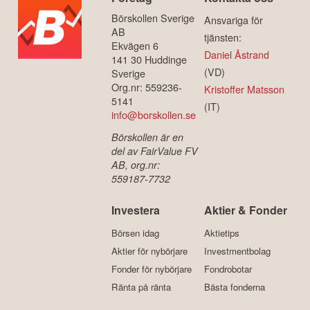
Börskollen Sverige
Ansvariga för
AB
tjänsten:
Ekvägen 6
Daniel Åstrand
141 30 Huddinge
(VD)
Sverige
Org.nr: 559236-
Kristoffer Matsson
5141
(IT)
info@borskollen.se
Börskollen är en
del av FairValue FV
AB, org.nr:
559187-7732
Investera
Aktier & Fonder
Börsen idag
Aktietips
Aktier för nybörjare
Investmentbolag
Fonder för nybörjare
Fondrobotar
Ränta på ränta
Bästa fonderna