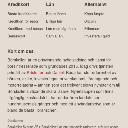
Kreditkort
Lån
Alternativt
Bästa kreditkortet
Bästa lånen
Köpa krypto
Kreditkort för resor
Billiga lån
Bitcoin
Kreditkort med bonus
Lån med låg ränta
Ethereum
Bensinkort
Samla lån
Investera i guld
Kort om oss
Börskollen är en prisvinnande nyhetstidning och tjänst för
börsintresserade som grundades 2015. Idag drivs tjänsten
primärt av
Kristoffer
och
Daniel
. Båda har stor erfarenhet av
börsen, aktier, investeringar, privatekonomi, företagande och
motorrelaterat – ämnen som det frekvent skrivs nyheter om till
Börskollens växande skara läsare. Nyhetsappen som finns
tillgänglig, kostnadsfritt, har under åren laddats ner
hundratusentals gånger och med ett användarbetyg som är
bland de bästa i branschen.
Disclaimer
Börskollen Sverige AB ("Börskollen") är inte finansiella rådgivare, står inte under