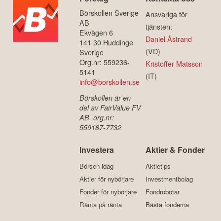
Börskollen Sverige
Ansvariga för
AB
tjänsten:
Ekvägen 6
Daniel Åstrand
141 30 Huddinge
(VD)
Sverige
Org.nr: 559236-
Kristoffer Matsson
5141
(IT)
info@borskollen.se
Börskollen är en
del av FairValue FV
AB, org.nr:
559187-7732
Investera
Aktier & Fonder
Börsen idag
Aktietips
Aktier för nybörjare
Investmentbolag
Fonder för nybörjare
Fondrobotar
Ränta på ränta
Bästa fonderna