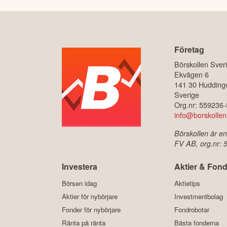
Företag
Börskollen Sver
Ekvägen 6
141 30 Hudding
Sverige
Org.nr: 559236
info@borskollen
Börskollen är en
FV AB, org.nr:
Investera
Aktier & Fond
Börsen idag
Aktietips
Aktier för nybörjare
Investmentbolag
Fonder för nybörjare
Fondrobotar
Ränta på ränta
Bästa fonderna