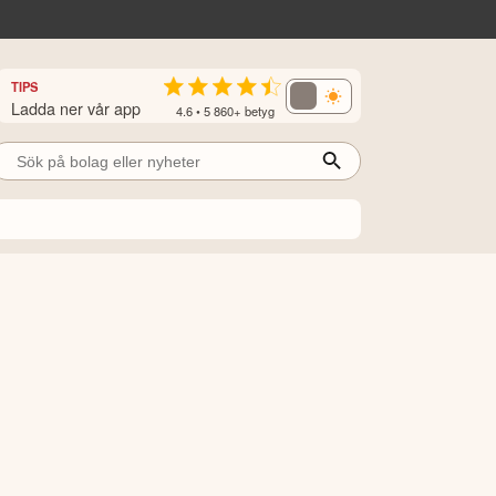
TIPS
Ladda ner vår app
4.6 • 5 860+ betyg