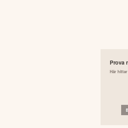
Prova 
Här hitta
B