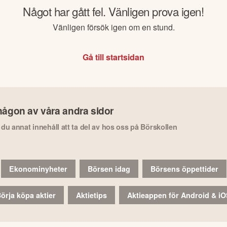
Något har gått fel. Vänligen prova igen!
Vänligen försök igen om en stund.
Gå till startsidan
någon av våra andra sidor
r du annat innehåll att ta del av hos oss på Börskollen
Ekonominyheter
Börsen idag
Börsens öppettider
örja köpa aktier
Aktietips
Aktieappen för Android & i