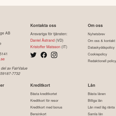
Kontakta oss
Om oss
ige AB
Ansvariga för tjänsten:
Nyhetsbrev
Daniel Åstrand
(VD)
Om oss & kontakt
e
Kristoffer Matsson
(IT)
Dataskyddspolicy
-5141
Cookiepolicy
.se
Redaktionell polic
 del av FairValue
 559187-7732
er
Kreditkort
Lån
Bästa kreditkortet
Bästa lånen
Kreditkort för resor
Billiga lån
Kreditkort med bonus
Lån med låg ränta
Bensinkort
Samla lån