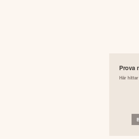
Prova 
Här hitta
B