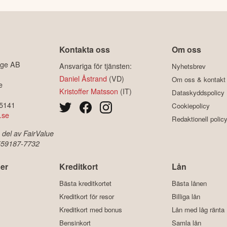
Kontakta oss
Om oss
ige AB
Ansvariga för tjänsten:
Nyhetsbrev
Daniel Åstrand
(VD)
Om oss & kontakt
e
Kristoffer Matsson
(IT)
Dataskyddspolicy
-5141
Cookiepolicy
.se
Redaktionell polic
 del av FairValue
 559187-7732
er
Kreditkort
Lån
Bästa kreditkortet
Bästa lånen
Kreditkort för resor
Billiga lån
Kreditkort med bonus
Lån med låg ränta
Bensinkort
Samla lån