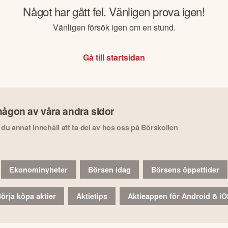
Något har gått fel. Vänligen prova igen!
Vänligen försök igen om en stund.
Gå till startsidan
någon av våra andra sidor
r du annat innehåll att ta del av hos oss på Börskollen
Ekonominyheter
Börsen idag
Börsens öppettider
örja köpa aktier
Aktietips
Aktieappen för Android & i