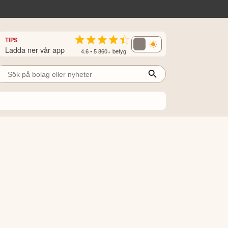
TIPS
Ladda ner vår app
4.6 • 5 860+ betyg