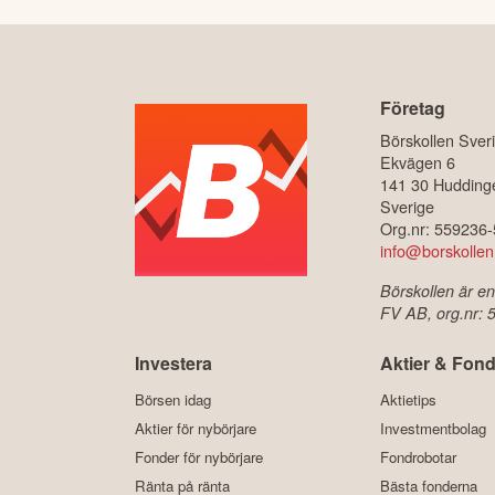
Företag
Börskollen Sver
Ekvägen 6
141 30 Hudding
Sverige
Org.nr: 559236
info@borskollen
Börskollen är en
FV AB, org.nr:
Investera
Aktier & Fond
Börsen idag
Aktietips
Aktier för nybörjare
Investmentbolag
Fonder för nybörjare
Fondrobotar
Ränta på ränta
Bästa fonderna