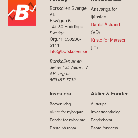
Börskollen Sverige
Ansvariga för
AB
tjänsten:
Ekvägen 6
Daniel Åstrand
141 30 Huddinge
(VD)
Sverige
Org.nr: 559236-
Kristoffer Matsson
5141
(IT)
info@borskollen.se
Börskollen är en
del av FairValue FV
AB, org.nr:
559187-7732
Investera
Aktier & Fonder
Börsen idag
Aktietips
Aktier för nybörjare
Investmentbolag
Fonder för nybörjare
Fondrobotar
Ränta på ränta
Bästa fonderna