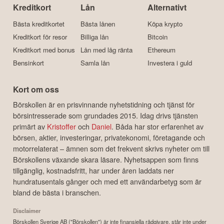
Kreditkort
Lån
Alternativt
Bästa kreditkortet
Bästa lånen
Köpa krypto
Kreditkort för resor
Billiga lån
Bitcoin
Kreditkort med bonus
Lån med låg ränta
Ethereum
Bensinkort
Samla lån
Investera i guld
Kort om oss
Börskollen är en prisvinnande nyhetstidning och tjänst för
börsintresserade som grundades 2015. Idag drivs tjänsten
primärt av
Kristoffer
och
Daniel
. Båda har stor erfarenhet av
börsen, aktier, investeringar, privatekonomi, företagande och
motorrelaterat – ämnen som det frekvent skrivs nyheter om till
Börskollens växande skara läsare. Nyhetsappen som finns
tillgänglig, kostnadsfritt, har under åren laddats ner
hundratusentals gånger och med ett användarbetyg som är
bland de bästa i branschen.
Disclaimer
Börskollen Sverige AB ("Börskollen") är inte finansiella rådgivare, står inte under