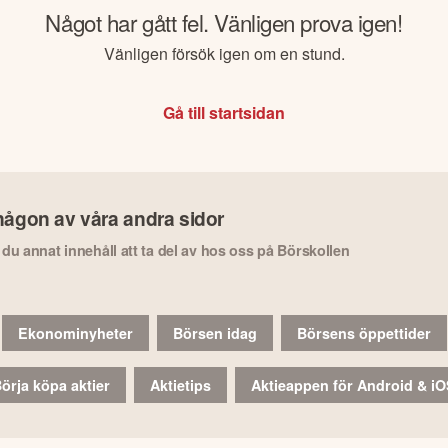
Något har gått fel. Vänligen prova igen!
Vänligen försök igen om en stund.
Gå till startsidan
någon av våra andra sidor
r du annat innehåll att ta del av hos oss på Börskollen
Ekonominyheter
Börsen idag
Börsens öppettider
örja köpa aktier
Aktietips
Aktieappen för Android & i