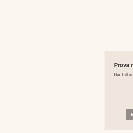
Prova 
Här hitta
B