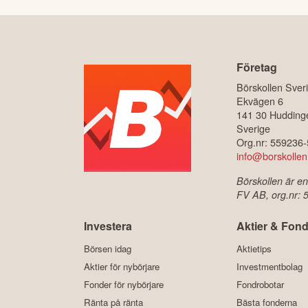
Företag
Börskollen Sver
Ekvägen 6
141 30 Hudding
Sverige
Org.nr: 559236
info@borskollen
Börskollen är en
FV AB, org.nr:
Investera
Aktier & Fond
Börsen idag
Aktietips
Aktier för nybörjare
Investmentbolag
Fonder för nybörjare
Fondrobotar
Ränta på ränta
Bästa fonderna