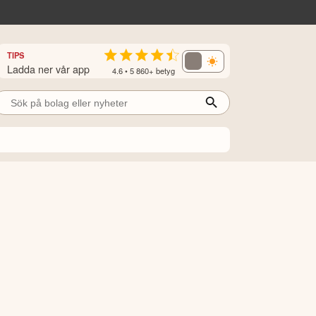
TIPS
Ladda ner vår app
4.6 • 5 860+ betyg