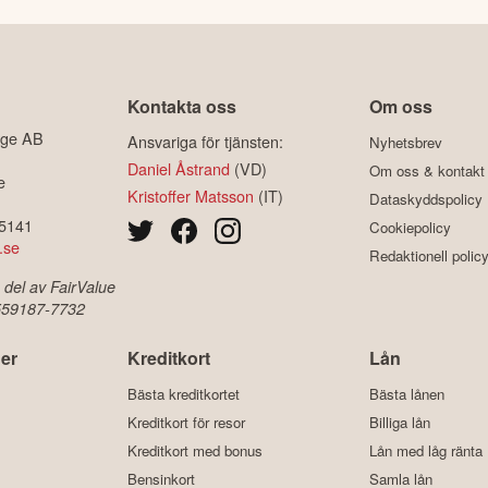
Kontakta oss
Om oss
ige AB
Ansvariga för tjänsten:
Nyhetsbrev
Daniel Åstrand
(VD)
Om oss & kontakt
e
Kristoffer Matsson
(IT)
Dataskyddspolicy
-5141
Cookiepolicy
.se
Redaktionell polic
 del av FairValue
 559187-7732
er
Kreditkort
Lån
Bästa kreditkortet
Bästa lånen
Kreditkort för resor
Billiga lån
Kreditkort med bonus
Lån med låg ränta
Bensinkort
Samla lån