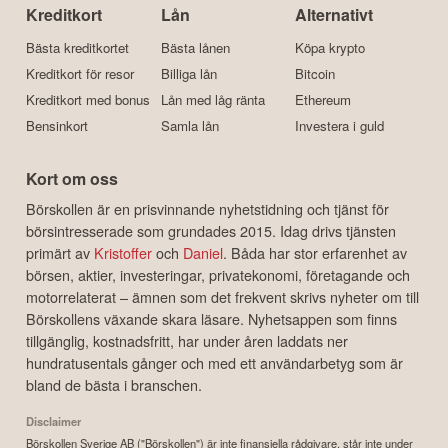
Kreditkort
Lån
Alternativt
Bästa kreditkortet
Bästa lånen
Köpa krypto
Kreditkort för resor
Billiga lån
Bitcoin
Kreditkort med bonus
Lån med låg ränta
Ethereum
Bensinkort
Samla lån
Investera i guld
Kort om oss
Börskollen är en prisvinnande nyhetstidning och tjänst för
börsintresserade som grundades 2015. Idag drivs tjänsten
primärt av
Kristoffer
och
Daniel
. Båda har stor erfarenhet av
börsen, aktier, investeringar, privatekonomi, företagande och
motorrelaterat – ämnen som det frekvent skrivs nyheter om till
Börskollens växande skara läsare. Nyhetsappen som finns
tillgänglig, kostnadsfritt, har under åren laddats ner
hundratusentals gånger och med ett användarbetyg som är
bland de bästa i branschen.
Disclaimer
Börskollen Sverige AB ("Börskollen") är inte finansiella rådgivare, står inte under