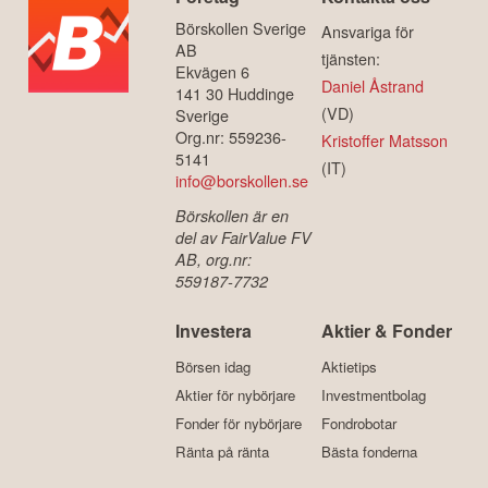
Börskollen Sverige
Ansvariga för
AB
tjänsten:
Ekvägen 6
Daniel Åstrand
141 30 Huddinge
(VD)
Sverige
Org.nr: 559236-
Kristoffer Matsson
5141
(IT)
info@borskollen.se
Börskollen är en
del av FairValue FV
AB, org.nr:
559187-7732
Investera
Aktier & Fonder
Börsen idag
Aktietips
Aktier för nybörjare
Investmentbolag
Fonder för nybörjare
Fondrobotar
Ränta på ränta
Bästa fonderna