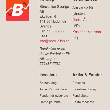
Börskollen Sverige
Ansvariga för
AB
tjänsten:
Ekvägen 6
Daniel Åstrand
141 30 Huddinge
(VD)
Sverige
Org.nr: 559236-
Kristoffer Matsson
5141
(IT)
info@borskollen.se
Börskollen är en
del av FairValue FV
AB, org.nr:
559187-7732
Investera
Aktier & Fonder
Börsen idag
Aktietips
Aktier för nybörjare
Investmentbolag
Fonder för nybörjare
Fondrobotar
Ränta på ränta
Bästa fonderna