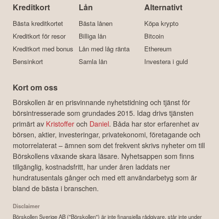
Kreditkort
Lån
Alternativt
Bästa kreditkortet
Bästa lånen
Köpa krypto
Kreditkort för resor
Billiga lån
Bitcoin
Kreditkort med bonus
Lån med låg ränta
Ethereum
Bensinkort
Samla lån
Investera i guld
Kort om oss
Börskollen är en prisvinnande nyhetstidning och tjänst för
börsintresserade som grundades 2015. Idag drivs tjänsten
primärt av
Kristoffer
och
Daniel
. Båda har stor erfarenhet av
börsen, aktier, investeringar, privatekonomi, företagande och
motorrelaterat – ämnen som det frekvent skrivs nyheter om till
Börskollens växande skara läsare. Nyhetsappen som finns
tillgänglig, kostnadsfritt, har under åren laddats ner
hundratusentals gånger och med ett användarbetyg som är
bland de bästa i branschen.
Disclaimer
Börskollen Sverige AB ("Börskollen") är inte finansiella rådgivare, står inte under