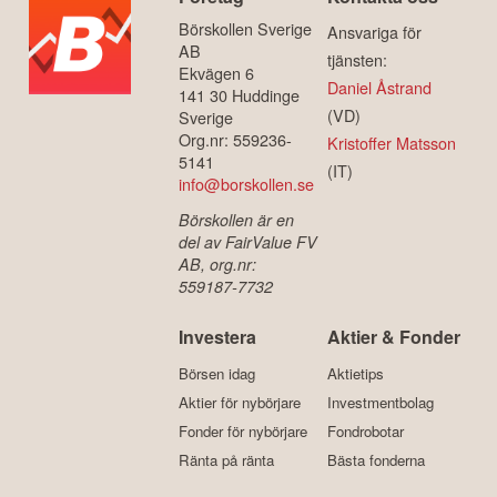
Börskollen Sverige
Ansvariga för
AB
tjänsten:
Ekvägen 6
Daniel Åstrand
141 30 Huddinge
(VD)
Sverige
Org.nr: 559236-
Kristoffer Matsson
5141
(IT)
info@borskollen.se
Börskollen är en
del av FairValue FV
AB, org.nr:
559187-7732
Investera
Aktier & Fonder
Börsen idag
Aktietips
Aktier för nybörjare
Investmentbolag
Fonder för nybörjare
Fondrobotar
Ränta på ränta
Bästa fonderna