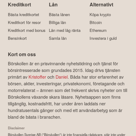
Kreditkort
Lån
Alternativt
Bästa kreditkortet
Bästa lånen
Köpa krypto
Kreditkort för resor
Billiga lån
Bitcoin
Kreditkort med bonus
Lån med låg ränta
Ethereum
Bensinkort
Samla lån
Investera i guld
Kort om oss
Börskollen är en prisvinnande nyhetstidning och tjänst för
börsintresserade som grundades 2015. Idag drivs tjänsten
primärt av
Kristoffer
och
Daniel
. Båda har stor erfarenhet av
börsen, aktier, investeringar, privatekonomi, företagande och
motorrelaterat – ämnen som det frekvent skrivs nyheter om till
Börskollens växande skara läsare. Nyhetsappen som finns
tillgänglig, kostnadsfritt, har under åren laddats ner
hundratusentals gånger och med ett användarbetyg som är
bland de bästa i branschen.
Disclaimer
Börskollen Sverige AB ("Börskollen") är inte finansiella rådgivare, står inte under