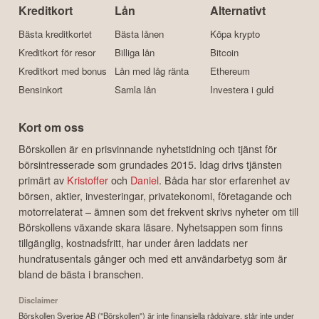
Kreditkort
Lån
Alternativt
Bästa kreditkortet
Bästa lånen
Köpa krypto
Kreditkort för resor
Billiga lån
Bitcoin
Kreditkort med bonus
Lån med låg ränta
Ethereum
Bensinkort
Samla lån
Investera i guld
Kort om oss
Börskollen är en prisvinnande nyhetstidning och tjänst för
börsintresserade som grundades 2015. Idag drivs tjänsten
primärt av
Kristoffer
och
Daniel
. Båda har stor erfarenhet av
börsen, aktier, investeringar, privatekonomi, företagande och
motorrelaterat – ämnen som det frekvent skrivs nyheter om till
Börskollens växande skara läsare. Nyhetsappen som finns
tillgänglig, kostnadsfritt, har under åren laddats ner
hundratusentals gånger och med ett användarbetyg som är
bland de bästa i branschen.
Disclaimer
Börskollen Sverige AB ("Börskollen") är inte finansiella rådgivare, står inte under