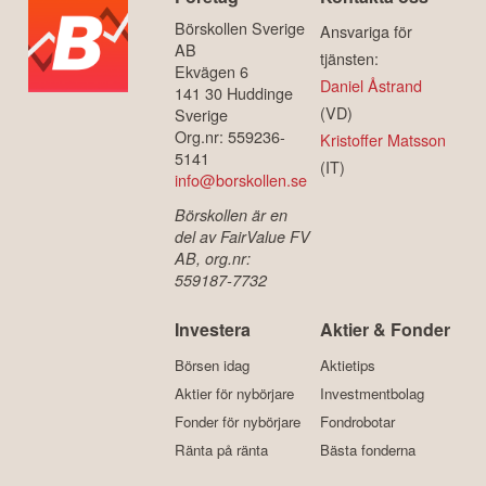
Börskollen Sverige
Ansvariga för
AB
tjänsten:
Ekvägen 6
Daniel Åstrand
141 30 Huddinge
(VD)
Sverige
Org.nr: 559236-
Kristoffer Matsson
5141
(IT)
info@borskollen.se
Börskollen är en
del av FairValue FV
AB, org.nr:
559187-7732
Investera
Aktier & Fonder
Börsen idag
Aktietips
Aktier för nybörjare
Investmentbolag
Fonder för nybörjare
Fondrobotar
Ränta på ränta
Bästa fonderna