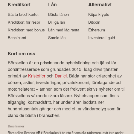
Kreditkort
Lån
Alternativt
Bästa kreditkortet
Bästa lånen
Köpa krypto
Kreditkort för resor
Billiga lån
Bitcoin
Kreditkort med bonus
Lån med låg ränta
Ethereum
Bensinkort
Samla lån
Investera i guld
Kort om oss
Börskollen är en prisvinnande nyhetstidning och tjänst för
börsintresserade som grundades 2015. Idag drivs tjänsten
primärt av
Kristoffer
och
Daniel
. Båda har stor erfarenhet av
börsen, aktier, investeringar, privatekonomi, företagande och
motorrelaterat – ämnen som det frekvent skrivs nyheter om till
Börskollens växande skara läsare. Nyhetsappen som finns
tillgänglig, kostnadsfritt, har under åren laddats ner
hundratusentals gånger och med ett användarbetyg som är
bland de bästa i branschen.
Disclaimer
Börskollen Sverige AB ("Börskollen") är inte finansiella rådgivare, står inte under