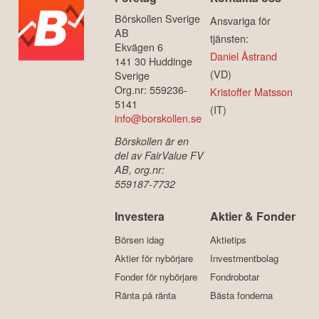
Börskollen Sverige
Ansvariga för
AB
tjänsten:
Ekvägen 6
Daniel Åstrand
141 30 Huddinge
(VD)
Sverige
Org.nr: 559236-
Kristoffer Matsson
5141
(IT)
info@borskollen.se
Börskollen är en
del av FairValue FV
AB, org.nr:
559187-7732
Investera
Aktier & Fonder
Börsen idag
Aktietips
Aktier för nybörjare
Investmentbolag
Fonder för nybörjare
Fondrobotar
Ränta på ränta
Bästa fonderna