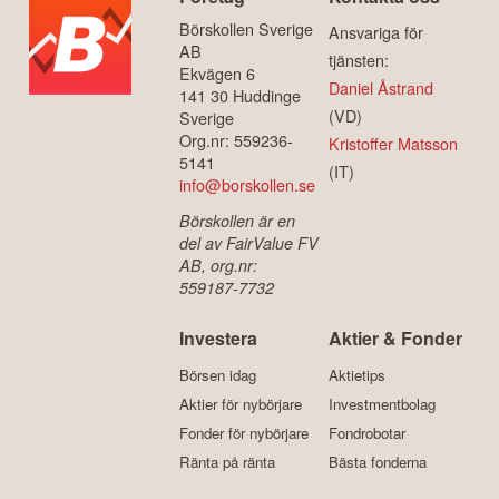
Börskollen Sverige
Ansvariga för
AB
tjänsten:
Ekvägen 6
Daniel Åstrand
141 30 Huddinge
(VD)
Sverige
Org.nr: 559236-
Kristoffer Matsson
5141
(IT)
info@borskollen.se
Börskollen är en
del av FairValue FV
AB, org.nr:
559187-7732
Investera
Aktier & Fonder
Börsen idag
Aktietips
Aktier för nybörjare
Investmentbolag
Fonder för nybörjare
Fondrobotar
Ränta på ränta
Bästa fonderna