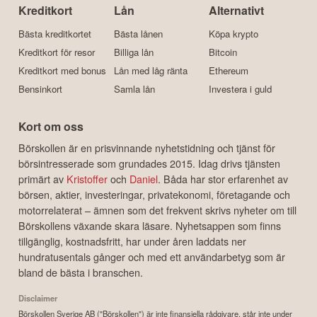
Kreditkort
Lån
Alternativt
Bästa kreditkortet
Bästa lånen
Köpa krypto
Kreditkort för resor
Billiga lån
Bitcoin
Kreditkort med bonus
Lån med låg ränta
Ethereum
Bensinkort
Samla lån
Investera i guld
Kort om oss
Börskollen är en prisvinnande nyhetstidning och tjänst för
börsintresserade som grundades 2015. Idag drivs tjänsten
primärt av
Kristoffer
och
Daniel
. Båda har stor erfarenhet av
börsen, aktier, investeringar, privatekonomi, företagande och
motorrelaterat – ämnen som det frekvent skrivs nyheter om till
Börskollens växande skara läsare. Nyhetsappen som finns
tillgänglig, kostnadsfritt, har under åren laddats ner
hundratusentals gånger och med ett användarbetyg som är
bland de bästa i branschen.
Disclaimer
Börskollen Sverige AB ("Börskollen") är inte finansiella rådgivare, står inte under