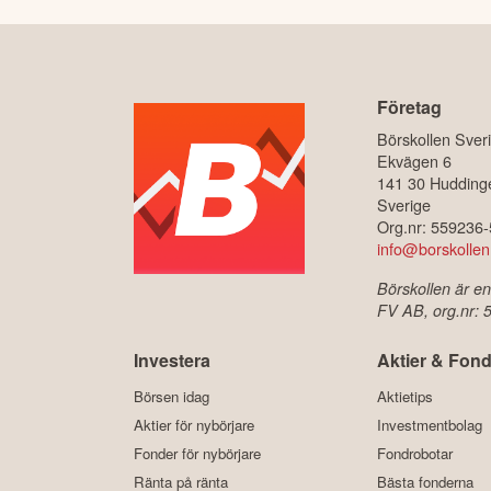
Företag
Börskollen Sver
Ekvägen 6
141 30 Hudding
Sverige
Org.nr: 559236
info@borskollen
Börskollen är en
FV AB, org.nr:
Investera
Aktier & Fond
Börsen idag
Aktietips
Aktier för nybörjare
Investmentbolag
Fonder för nybörjare
Fondrobotar
Ränta på ränta
Bästa fonderna