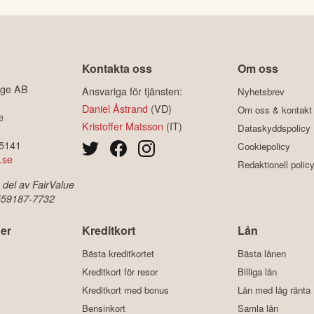
Kontakta oss
Om oss
ige AB
Ansvariga för tjänsten:
Nyhetsbrev
Daniel Åstrand
(VD)
Om oss & kontakt
e
Kristoffer Matsson
(IT)
Dataskyddspolicy
-5141
Cookiepolicy
.se
Redaktionell polic
 del av FairValue
 559187-7732
er
Kreditkort
Lån
Bästa kreditkortet
Bästa lånen
Kreditkort för resor
Billiga lån
Kreditkort med bonus
Lån med låg ränta
Bensinkort
Samla lån