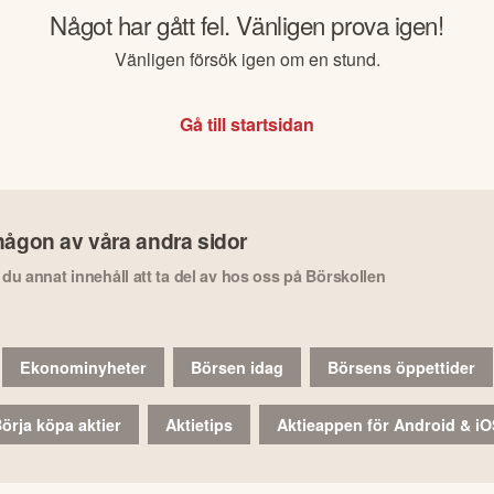
Något har gått fel. Vänligen prova igen!
Vänligen försök igen om en stund.
Gå till startsidan
någon av våra andra sidor
r du annat innehåll att ta del av hos oss på Börskollen
Ekonominyheter
Börsen idag
Börsens öppettider
örja köpa aktier
Aktietips
Aktieappen för Android & i