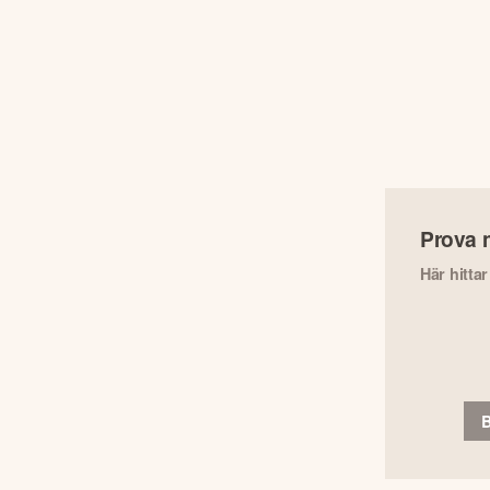
Prova 
Här hitta
B