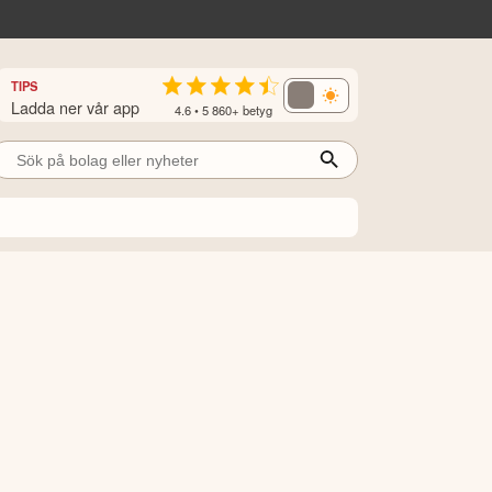
TIPS
Ladda ner vår app
4.6 • 5 860+ betyg