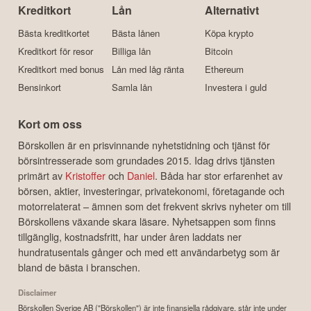
Kreditkort
Lån
Alternativt
Bästa kreditkortet
Bästa lånen
Köpa krypto
Kreditkort för resor
Billiga lån
Bitcoin
Kreditkort med bonus
Lån med låg ränta
Ethereum
Bensinkort
Samla lån
Investera i guld
Kort om oss
Börskollen är en prisvinnande nyhetstidning och tjänst för
börsintresserade som grundades 2015. Idag drivs tjänsten
primärt av
Kristoffer
och
Daniel
. Båda har stor erfarenhet av
börsen, aktier, investeringar, privatekonomi, företagande och
motorrelaterat – ämnen som det frekvent skrivs nyheter om till
Börskollens växande skara läsare. Nyhetsappen som finns
tillgänglig, kostnadsfritt, har under åren laddats ner
hundratusentals gånger och med ett användarbetyg som är
bland de bästa i branschen.
Disclaimer
Börskollen Sverige AB ("Börskollen") är inte finansiella rådgivare, står inte under