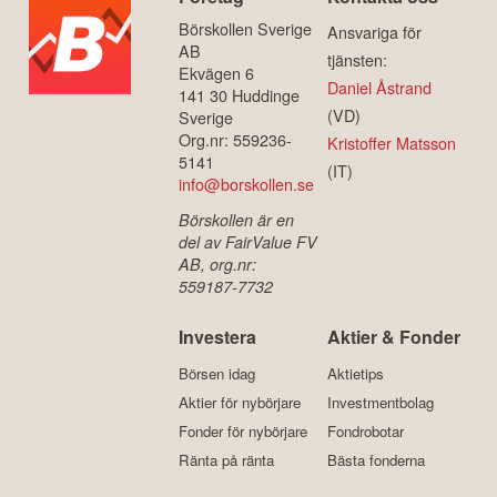
Börskollen Sverige
Ansvariga för
AB
tjänsten:
Ekvägen 6
Daniel Åstrand
141 30 Huddinge
(VD)
Sverige
Org.nr: 559236-
Kristoffer Matsson
5141
(IT)
info@borskollen.se
Börskollen är en
del av FairValue FV
AB, org.nr:
559187-7732
Investera
Aktier & Fonder
Börsen idag
Aktietips
Aktier för nybörjare
Investmentbolag
Fonder för nybörjare
Fondrobotar
Ränta på ränta
Bästa fonderna