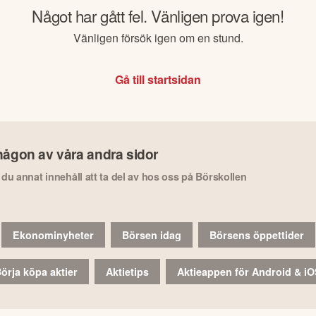
Något har gått fel. Vänligen prova igen!
Vänligen försök igen om en stund.
Gå till startsidan
någon av våra andra sidor
r du annat innehåll att ta del av hos oss på Börskollen
Ekonominyheter
Börsen idag
Börsens öppettider
örja köpa aktier
Aktietips
Aktieappen för Android & i