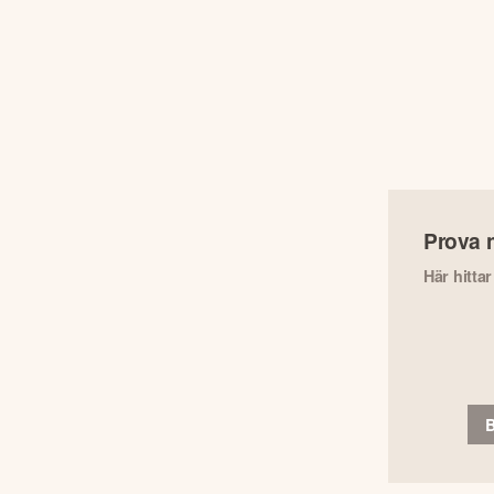
Prova 
Här hitta
B