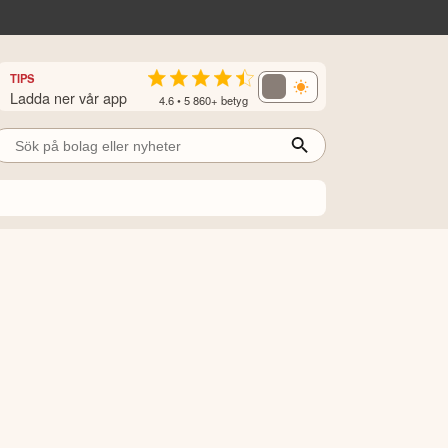
TIPS
Ladda ner vår app
4.6 • 5 860+ betyg