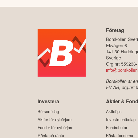
Företag
Börskollen Sver
Ekvägen 6
141 30 Hudding
Sverige
Org.nr: 559236
info@borskollen
Börskollen är en
FV AB, org.nr:
Investera
Aktier & Fond
Börsen idag
Aktietips
Aktier för nybörjare
Investmentbolag
Fonder för nybörjare
Fondrobotar
Ränta på ränta
Bästa fonderna