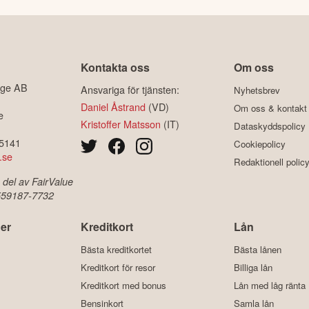
Kontakta oss
Om oss
ige AB
Ansvariga för tjänsten:
Nyhetsbrev
Daniel Åstrand
(VD)
Om oss & kontakt
e
Kristoffer Matsson
(IT)
Dataskyddspolicy
-5141
Cookiepolicy
.se
Redaktionell polic
 del av FairValue
 559187-7732
er
Kreditkort
Lån
Bästa kreditkortet
Bästa lånen
Kreditkort för resor
Billiga lån
Kreditkort med bonus
Lån med låg ränta
Bensinkort
Samla lån