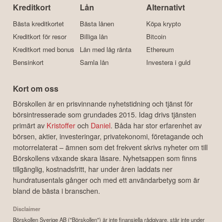
Kreditkort
Lån
Alternativt
Bästa kreditkortet
Bästa lånen
Köpa krypto
Kreditkort för resor
Billiga lån
Bitcoin
Kreditkort med bonus
Lån med låg ränta
Ethereum
Bensinkort
Samla lån
Investera i guld
Kort om oss
Börskollen är en prisvinnande nyhetstidning och tjänst för
börsintresserade som grundades 2015. Idag drivs tjänsten
primärt av
Kristoffer
och
Daniel
. Båda har stor erfarenhet av
börsen, aktier, investeringar, privatekonomi, företagande och
motorrelaterat – ämnen som det frekvent skrivs nyheter om till
Börskollens växande skara läsare. Nyhetsappen som finns
tillgänglig, kostnadsfritt, har under åren laddats ner
hundratusentals gånger och med ett användarbetyg som är
bland de bästa i branschen.
Disclaimer
Börskollen Sverige AB ("Börskollen") är inte finansiella rådgivare, står inte under