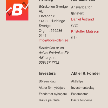
Börskollen Sverige
Ansvariga för
AB
tjänsten:
Ekvägen 6
Daniel Åstrand
141 30 Huddinge
(VD)
Sverige
Org.nr: 559236-
Kristoffer Matsson
5141
(IT)
info@borskollen.se
Börskollen är en
del av FairValue FV
AB, org.nr:
559187-7732
Investera
Aktier & Fonder
Börsen idag
Aktietips
Aktier för nybörjare
Investmentbolag
Fonder för nybörjare
Fondrobotar
Ränta på ränta
Bästa fonderna