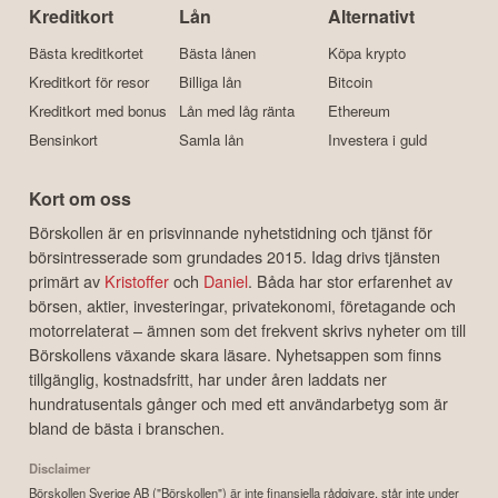
Kreditkort
Lån
Alternativt
Bästa kreditkortet
Bästa lånen
Köpa krypto
Kreditkort för resor
Billiga lån
Bitcoin
Kreditkort med bonus
Lån med låg ränta
Ethereum
Bensinkort
Samla lån
Investera i guld
Kort om oss
Börskollen är en prisvinnande nyhetstidning och tjänst för
börsintresserade som grundades 2015. Idag drivs tjänsten
primärt av
Kristoffer
och
Daniel
. Båda har stor erfarenhet av
börsen, aktier, investeringar, privatekonomi, företagande och
motorrelaterat – ämnen som det frekvent skrivs nyheter om till
Börskollens växande skara läsare. Nyhetsappen som finns
tillgänglig, kostnadsfritt, har under åren laddats ner
hundratusentals gånger och med ett användarbetyg som är
bland de bästa i branschen.
Disclaimer
Börskollen Sverige AB ("Börskollen") är inte finansiella rådgivare, står inte under