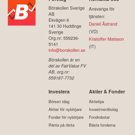
Börskollen Sverige
Ansvariga för
AB
tjänsten:
Ekvägen 6
Daniel Åstrand
141 30 Huddinge
(VD)
Sverige
Org.nr: 559236-
Kristoffer Matsson
5141
(IT)
info@borskollen.se
Börskollen är en
del av FairValue FV
AB, org.nr:
559187-7732
Investera
Aktier & Fonder
Börsen idag
Aktietips
Aktier för nybörjare
Investmentbolag
Fonder för nybörjare
Fondrobotar
Ränta på ränta
Bästa fonderna