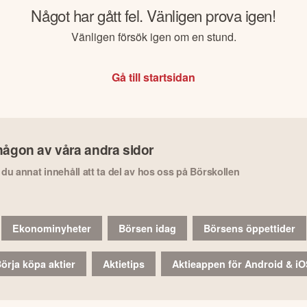
Något har gått fel. Vänligen prova igen!
Vänligen försök igen om en stund.
Gå till startsidan
någon av våra andra sidor
r du annat innehåll att ta del av hos oss på Börskollen
Ekonominyheter
Börsen idag
Börsens öppettider
örja köpa aktier
Aktietips
Aktieappen för Android & i