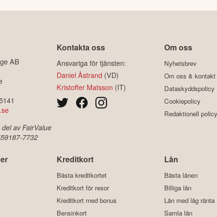
Kontakta oss
Om oss
ige AB
Ansvariga för tjänsten:
Nyhetsbrev
Daniel Åstrand
(VD)
Om oss & kontakt
e
Kristoffer Matsson
(IT)
Dataskyddspolicy
-5141
Cookiepolicy
.se
Redaktionell polic
 del av FairValue
 559187-7732
er
Kreditkort
Lån
Bästa kreditkortet
Bästa lånen
Kreditkort för resor
Billiga lån
Kreditkort med bonus
Lån med låg ränta
Bensinkort
Samla lån