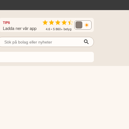
TIPS
Ladda ner vår app
4.6 • 5 860+ betyg