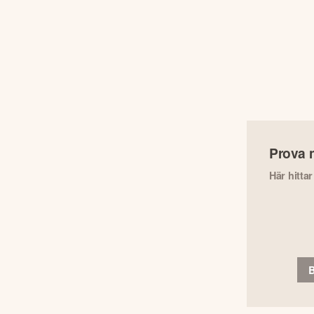
Prova 
Här hitta
B