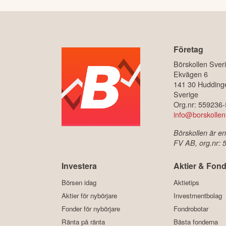
Företag
Börskollen Sver
Ekvägen 6
141 30 Hudding
Sverige
Org.nr: 559236
info@borskollen
Börskollen är en
FV AB, org.nr:
Investera
Aktier & Fond
Börsen idag
Aktietips
Aktier för nybörjare
Investmentbolag
Fonder för nybörjare
Fondrobotar
Ränta på ränta
Bästa fonderna