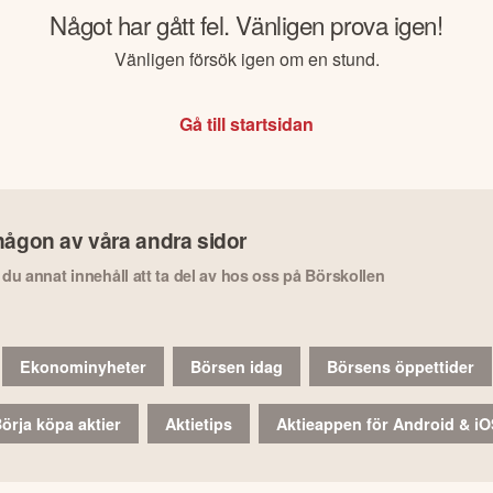
Något har gått fel. Vänligen prova igen!
Vänligen försök igen om en stund.
Gå till startsidan
någon av våra andra sidor
r du annat innehåll att ta del av hos oss på Börskollen
Ekonominyheter
Börsen idag
Börsens öppettider
örja köpa aktier
Aktietips
Aktieappen för Android & i