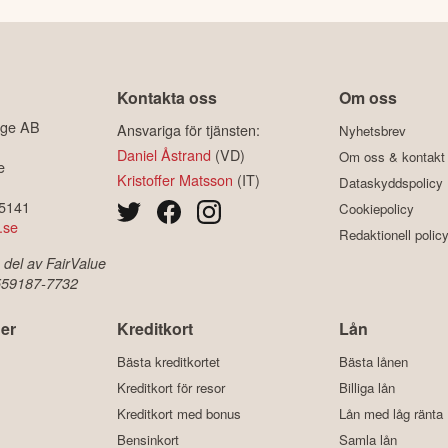
Kontakta oss
Om oss
ige AB
Ansvariga för tjänsten:
Nyhetsbrev
Daniel Åstrand
(VD)
Om oss & kontakt
e
Kristoffer Matsson
(IT)
Dataskyddspolicy
-5141
Cookiepolicy
.se
Redaktionell polic
 del av FairValue
 559187-7732
er
Kreditkort
Lån
Bästa kreditkortet
Bästa lånen
Kreditkort för resor
Billiga lån
Kreditkort med bonus
Lån med låg ränta
Bensinkort
Samla lån