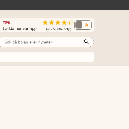
TIPS
Ladda ner vår app
4.6 • 5 860+ betyg