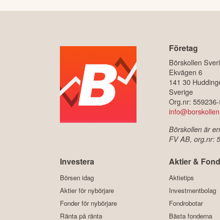
Företag
Börskollen Sver
Ekvägen 6
141 30 Hudding
Sverige
Org.nr: 559236
info@borskollen
Börskollen är en
FV AB, org.nr:
Investera
Aktier & Fond
Börsen idag
Aktietips
Aktier för nybörjare
Investmentbolag
Fonder för nybörjare
Fondrobotar
Ränta på ränta
Bästa fonderna