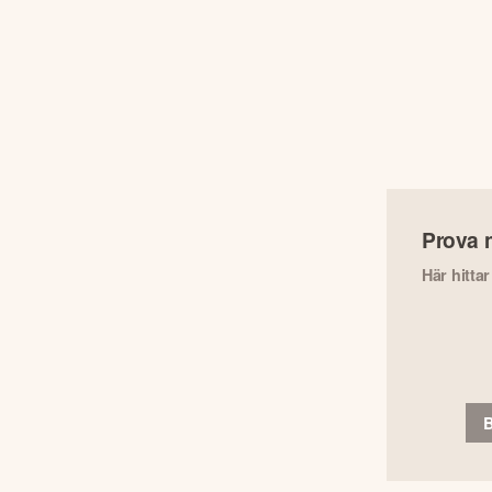
Prova 
Här hitta
B