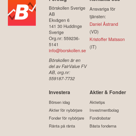
Börskollen Sverige
Ansvariga för
AB
tjänsten:
Ekvägen 6
Daniel Åstrand
141 30 Huddinge
(VD)
Sverige
Org.nr: 559236-
Kristoffer Matsson
5141
(IT)
info@borskollen.se
Börskollen är en
del av FairValue FV
AB, org.nr:
559187-7732
Investera
Aktier & Fonder
Börsen idag
Aktietips
Aktier för nybörjare
Investmentbolag
Fonder för nybörjare
Fondrobotar
Ränta på ränta
Bästa fonderna