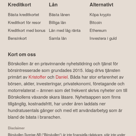
Kreditkort
Lån
Alternativt
Bästa kreditkortet
Bästa lånen
Köpa krypto
Kreditkort för resor
Billiga lån
Bitcoin
Kreditkort med bonus
Lån med låg ränta
Ethereum
Bensinkort
Samla lån
Investera i guld
Kort om oss
Börskollen är en prisvinnande nyhetstidning och tjänst för
börsintresserade som grundades 2015. Idag drivs tjänsten
primärt av
Kristoffer
och
Daniel
. Båda har stor erfarenhet av
börsen, aktier, investeringar, privatekonomi, företagande och
motorrelaterat – ämnen som det frekvent skrivs nyheter om till
Börskollens växande skara läsare. Nyhetsappen som finns
tillgänglig, kostnadsfritt, har under åren laddats ner
hundratusentals gånger och med ett användarbetyg som är
bland de bästa i branschen.
Disclaimer
Börskollen Sverige AB ("Börskollen") är inte finansiella rådgivare, står inte under