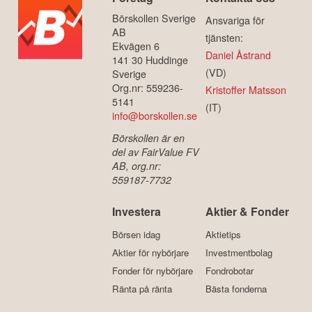
Börskollen Sverige
Ansvariga för
AB
tjänsten:
Ekvägen 6
Daniel Åstrand
141 30 Huddinge
(VD)
Sverige
Org.nr: 559236-
Kristoffer Matsson
5141
(IT)
info@borskollen.se
Börskollen är en
del av FairValue FV
AB, org.nr:
559187-7732
Investera
Aktier & Fonder
Börsen idag
Aktietips
Aktier för nybörjare
Investmentbolag
Fonder för nybörjare
Fondrobotar
Ränta på ränta
Bästa fonderna