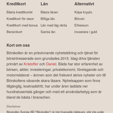
Kreditkort
Lån
Alternativt
Bästa kreditkortet
Bästa lånen
Köpa krypto
Kreditkort för resor
Billiga lån
Bitcoin
Kreditkort med bonus
Lån med låg ränta
Ethereum
Bensinkort
Samla lån
Investera i guld
Kort om oss
Börskollen är en prisvinnande nyhetstidning och tjänst för
börsintresserade som grundades 2015. Idag drivs tjänsten
primärt av
Kristoffer
och
Daniel
. Båda har stor erfarenhet av
börsen, aktier, investeringar, privatekonomi, företagande och
motorrelaterat – ämnen som det frekvent skrivs nyheter om till
Börskollens växande skara läsare. Nyhetsappen som finns
tillgänglig, kostnadsfritt, har under åren laddats ner
hundratusentals gånger och med ett användarbetyg som är
bland de bästa i branschen.
Disclaimer
Börskollen Sverige AB ("Börskollen") är inte finansiella rådgivare, står inte under