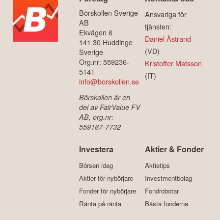
Börskollen Sverige
Ansvariga för
AB
tjänsten:
Ekvägen 6
Daniel Åstrand
141 30 Huddinge
(VD)
Sverige
Org.nr: 559236-
Kristoffer Matsson
5141
(IT)
info@borskollen.se
Börskollen är en
del av FairValue FV
AB, org.nr:
559187-7732
Investera
Aktier & Fonder
Börsen idag
Aktietips
Aktier för nybörjare
Investmentbolag
Fonder för nybörjare
Fondrobotar
Ränta på ränta
Bästa fonderna