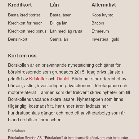
Kreditkort
Lån
Alternativt
Bästa kreditkortet
Bästa lånen
Köpa krypto
Kreditkort för resor
Billiga lån
Bitcoin
Kreditkort med bonus
Lån med låg ränta
Ethereum
Bensinkort
Samla lån
Investera i guld
Kort om oss
Börskollen är en prisvinnande nyhetstidning och tjänst för
börsintresserade som grundades 2015. Idag drivs tjänsten
primärt av
Kristoffer
och
Daniel
. Båda har stor erfarenhet av
börsen, aktier, investeringar, privatekonomi, företagande och
motorrelaterat – ämnen som det frekvent skrivs nyheter om till
Börskollens växande skara läsare. Nyhetsappen som finns
tillgänglig, kostnadsfritt, har under åren laddats ner
hundratusentals gånger och med ett användarbetyg som är
bland de bästa i branschen.
Disclaimer
Börskollen Sverige AB ("Börskollen") är inte finansiella rådgivare, står inte under