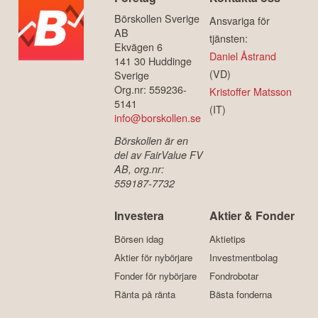
Börskollen Sverige
Ansvariga för
AB
tjänsten:
Ekvägen 6
Daniel Åstrand
141 30 Huddinge
(VD)
Sverige
Org.nr: 559236-
Kristoffer Matsson
5141
(IT)
info@borskollen.se
Börskollen är en
del av FairValue FV
AB, org.nr:
559187-7732
Investera
Aktier & Fonder
Börsen idag
Aktietips
Aktier för nybörjare
Investmentbolag
Fonder för nybörjare
Fondrobotar
Ränta på ränta
Bästa fonderna