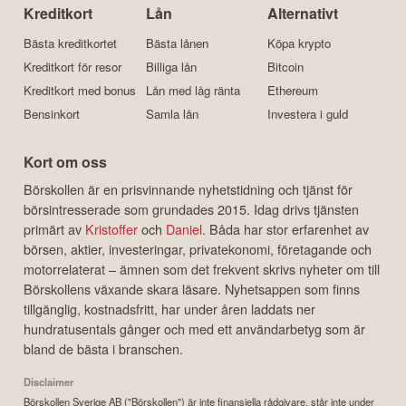
Kreditkort
Lån
Alternativt
Bästa kreditkortet
Bästa lånen
Köpa krypto
Kreditkort för resor
Billiga lån
Bitcoin
Kreditkort med bonus
Lån med låg ränta
Ethereum
Bensinkort
Samla lån
Investera i guld
Kort om oss
Börskollen är en prisvinnande nyhetstidning och tjänst för
börsintresserade som grundades 2015. Idag drivs tjänsten
primärt av
Kristoffer
och
Daniel
. Båda har stor erfarenhet av
börsen, aktier, investeringar, privatekonomi, företagande och
motorrelaterat – ämnen som det frekvent skrivs nyheter om till
Börskollens växande skara läsare. Nyhetsappen som finns
tillgänglig, kostnadsfritt, har under åren laddats ner
hundratusentals gånger och med ett användarbetyg som är
bland de bästa i branschen.
Disclaimer
Börskollen Sverige AB ("Börskollen") är inte finansiella rådgivare, står inte under