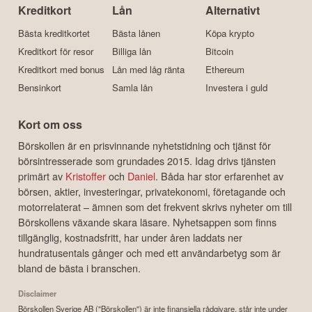
Kreditkort
Lån
Alternativt
Bästa kreditkortet
Bästa lånen
Köpa krypto
Kreditkort för resor
Billiga lån
Bitcoin
Kreditkort med bonus
Lån med låg ränta
Ethereum
Bensinkort
Samla lån
Investera i guld
Kort om oss
Börskollen är en prisvinnande nyhetstidning och tjänst för
börsintresserade som grundades 2015. Idag drivs tjänsten
primärt av
Kristoffer
och
Daniel
. Båda har stor erfarenhet av
börsen, aktier, investeringar, privatekonomi, företagande och
motorrelaterat – ämnen som det frekvent skrivs nyheter om till
Börskollens växande skara läsare. Nyhetsappen som finns
tillgänglig, kostnadsfritt, har under åren laddats ner
hundratusentals gånger och med ett användarbetyg som är
bland de bästa i branschen.
Disclaimer
Börskollen Sverige AB ("Börskollen") är inte finansiella rådgivare, står inte under