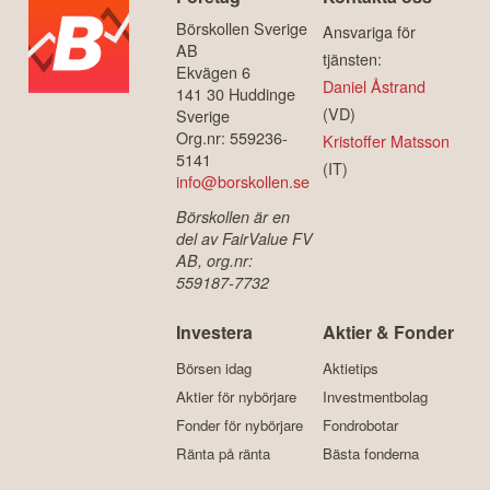
Börskollen Sverige
Ansvariga för
AB
tjänsten:
Ekvägen 6
Daniel Åstrand
141 30 Huddinge
(VD)
Sverige
Org.nr: 559236-
Kristoffer Matsson
5141
(IT)
info@borskollen.se
Börskollen är en
del av FairValue FV
AB, org.nr:
559187-7732
Investera
Aktier & Fonder
Börsen idag
Aktietips
Aktier för nybörjare
Investmentbolag
Fonder för nybörjare
Fondrobotar
Ränta på ränta
Bästa fonderna