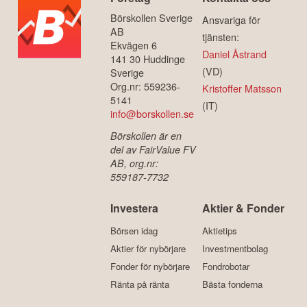
Börskollen Sverige
Ansvariga för
AB
tjänsten:
Ekvägen 6
Daniel Åstrand
141 30 Huddinge
(VD)
Sverige
Org.nr: 559236-
Kristoffer Matsson
5141
(IT)
info@borskollen.se
Börskollen är en
del av FairValue FV
AB, org.nr:
559187-7732
Investera
Aktier & Fonder
Börsen idag
Aktietips
Aktier för nybörjare
Investmentbolag
Fonder för nybörjare
Fondrobotar
Ränta på ränta
Bästa fonderna