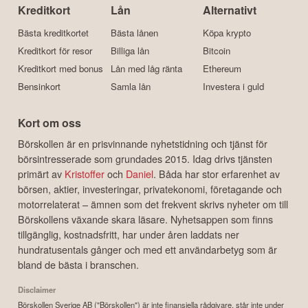
Kreditkort
Lån
Alternativt
Bästa kreditkortet
Bästa lånen
Köpa krypto
Kreditkort för resor
Billiga lån
Bitcoin
Kreditkort med bonus
Lån med låg ränta
Ethereum
Bensinkort
Samla lån
Investera i guld
Kort om oss
Börskollen är en prisvinnande nyhetstidning och tjänst för
börsintresserade som grundades 2015. Idag drivs tjänsten
primärt av
Kristoffer
och
Daniel
. Båda har stor erfarenhet av
börsen, aktier, investeringar, privatekonomi, företagande och
motorrelaterat – ämnen som det frekvent skrivs nyheter om till
Börskollens växande skara läsare. Nyhetsappen som finns
tillgänglig, kostnadsfritt, har under åren laddats ner
hundratusentals gånger och med ett användarbetyg som är
bland de bästa i branschen.
Disclaimer
Börskollen Sverige AB ("Börskollen") är inte finansiella rådgivare, står inte under