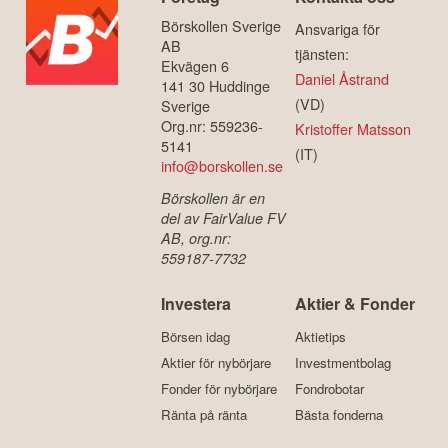
Börskollen Sverige
Ansvariga för
AB
tjänsten:
Ekvägen 6
Daniel Åstrand
141 30 Huddinge
(VD)
Sverige
Org.nr: 559236-
Kristoffer Matsson
5141
(IT)
info@borskollen.se
Börskollen är en
del av FairValue FV
AB, org.nr:
559187-7732
Investera
Aktier & Fonder
Börsen idag
Aktietips
Aktier för nybörjare
Investmentbolag
Fonder för nybörjare
Fondrobotar
Ränta på ränta
Bästa fonderna