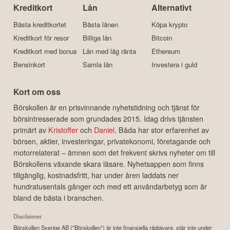
Kreditkort
Lån
Alternativt
Bästa kreditkortet
Bästa lånen
Köpa krypto
Kreditkort för resor
Billiga lån
Bitcoin
Kreditkort med bonus
Lån med låg ränta
Ethereum
Bensinkort
Samla lån
Investera i guld
Kort om oss
Börskollen är en prisvinnande nyhetstidning och tjänst för
börsintresserade som grundades 2015. Idag drivs tjänsten
primärt av
Kristoffer
och
Daniel
. Båda har stor erfarenhet av
börsen, aktier, investeringar, privatekonomi, företagande och
motorrelaterat – ämnen som det frekvent skrivs nyheter om till
Börskollens växande skara läsare. Nyhetsappen som finns
tillgänglig, kostnadsfritt, har under åren laddats ner
hundratusentals gånger och med ett användarbetyg som är
bland de bästa i branschen.
Disclaimer
Börskollen Sverige AB ("Börskollen") är inte finansiella rådgivare, står inte under