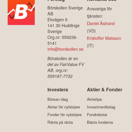
Börskollen Sverige
Ansvariga för
AB
tjänsten:
Ekvägen 6
Daniel Åstrand
141 30 Huddinge
(VD)
Sverige
Org.nr: 559236-
Kristoffer Matsson
5141
(IT)
info@borskollen.se
Börskollen är en
del av FairValue FV
AB, org.nr:
559187-7732
Investera
Aktier & Fonder
Börsen idag
Aktietips
Aktier för nybörjare
Investmentbolag
Fonder för nybörjare
Fondrobotar
Ränta på ränta
Bästa fonderna