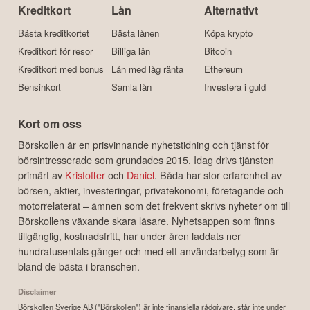
Kreditkort
Lån
Alternativt
Bästa kreditkortet
Bästa lånen
Köpa krypto
Kreditkort för resor
Billiga lån
Bitcoin
Kreditkort med bonus
Lån med låg ränta
Ethereum
Bensinkort
Samla lån
Investera i guld
Kort om oss
Börskollen är en prisvinnande nyhetstidning och tjänst för
börsintresserade som grundades 2015. Idag drivs tjänsten
primärt av
Kristoffer
och
Daniel
. Båda har stor erfarenhet av
börsen, aktier, investeringar, privatekonomi, företagande och
motorrelaterat – ämnen som det frekvent skrivs nyheter om till
Börskollens växande skara läsare. Nyhetsappen som finns
tillgänglig, kostnadsfritt, har under åren laddats ner
hundratusentals gånger och med ett användarbetyg som är
bland de bästa i branschen.
Disclaimer
Börskollen Sverige AB ("Börskollen") är inte finansiella rådgivare, står inte under