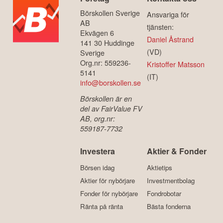
Börskollen Sverige
Ansvariga för
AB
tjänsten:
Ekvägen 6
Daniel Åstrand
141 30 Huddinge
(VD)
Sverige
Org.nr: 559236-
Kristoffer Matsson
5141
(IT)
info@borskollen.se
Börskollen är en
del av FairValue FV
AB, org.nr:
559187-7732
Investera
Aktier & Fonder
Börsen idag
Aktietips
Aktier för nybörjare
Investmentbolag
Fonder för nybörjare
Fondrobotar
Ränta på ränta
Bästa fonderna