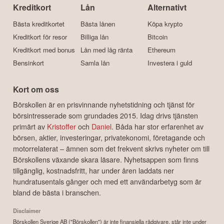
Kreditkort
Lån
Alternativt
Bästa kreditkortet
Bästa lånen
Köpa krypto
Kreditkort för resor
Billiga lån
Bitcoin
Kreditkort med bonus
Lån med låg ränta
Ethereum
Bensinkort
Samla lån
Investera i guld
Kort om oss
Börskollen är en prisvinnande nyhetstidning och tjänst för
börsintresserade som grundades 2015. Idag drivs tjänsten
primärt av
Kristoffer
och
Daniel
. Båda har stor erfarenhet av
börsen, aktier, investeringar, privatekonomi, företagande och
motorrelaterat – ämnen som det frekvent skrivs nyheter om till
Börskollens växande skara läsare. Nyhetsappen som finns
tillgänglig, kostnadsfritt, har under åren laddats ner
hundratusentals gånger och med ett användarbetyg som är
bland de bästa i branschen.
Disclaimer
Börskollen Sverige AB ("Börskollen") är inte finansiella rådgivare, står inte under