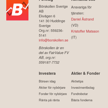
Börskollen Sverige
Ansvariga för
AB
tjänsten:
Ekvägen 6
Daniel Åstrand
141 30 Huddinge
(VD)
Sverige
Org.nr: 559236-
Kristoffer Matsson
5141
(IT)
info@borskollen.se
Börskollen är en
del av FairValue FV
AB, org.nr:
559187-7732
Investera
Aktier & Fonder
Börsen idag
Aktietips
Aktier för nybörjare
Investmentbolag
Fonder för nybörjare
Fondrobotar
Ränta på ränta
Bästa fonderna