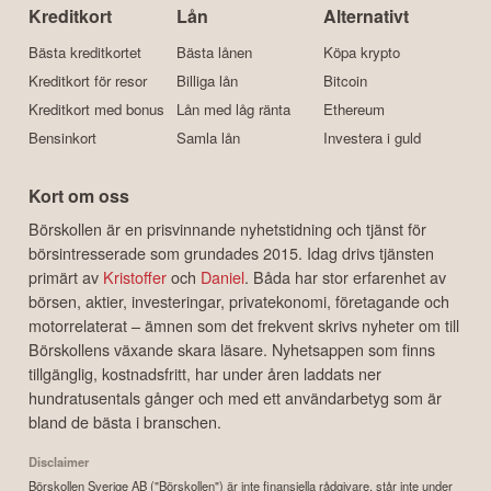
Kreditkort
Lån
Alternativt
Bästa kreditkortet
Bästa lånen
Köpa krypto
Kreditkort för resor
Billiga lån
Bitcoin
Kreditkort med bonus
Lån med låg ränta
Ethereum
Bensinkort
Samla lån
Investera i guld
Kort om oss
Börskollen är en prisvinnande nyhetstidning och tjänst för
börsintresserade som grundades 2015. Idag drivs tjänsten
primärt av
Kristoffer
och
Daniel
. Båda har stor erfarenhet av
börsen, aktier, investeringar, privatekonomi, företagande och
motorrelaterat – ämnen som det frekvent skrivs nyheter om till
Börskollens växande skara läsare. Nyhetsappen som finns
tillgänglig, kostnadsfritt, har under åren laddats ner
hundratusentals gånger och med ett användarbetyg som är
bland de bästa i branschen.
Disclaimer
Börskollen Sverige AB ("Börskollen") är inte finansiella rådgivare, står inte under