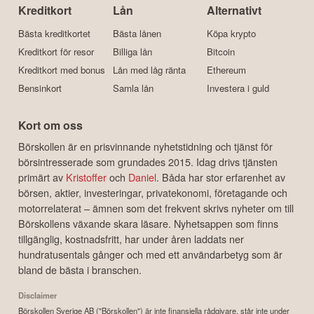
Kreditkort
Lån
Alternativt
Bästa kreditkortet
Bästa lånen
Köpa krypto
Kreditkort för resor
Billiga lån
Bitcoin
Kreditkort med bonus
Lån med låg ränta
Ethereum
Bensinkort
Samla lån
Investera i guld
Kort om oss
Börskollen är en prisvinnande nyhetstidning och tjänst för
börsintresserade som grundades 2015. Idag drivs tjänsten
primärt av
Kristoffer
och
Daniel
. Båda har stor erfarenhet av
börsen, aktier, investeringar, privatekonomi, företagande och
motorrelaterat – ämnen som det frekvent skrivs nyheter om till
Börskollens växande skara läsare. Nyhetsappen som finns
tillgänglig, kostnadsfritt, har under åren laddats ner
hundratusentals gånger och med ett användarbetyg som är
bland de bästa i branschen.
Disclaimer
Börskollen Sverige AB ("Börskollen") är inte finansiella rådgivare, står inte under