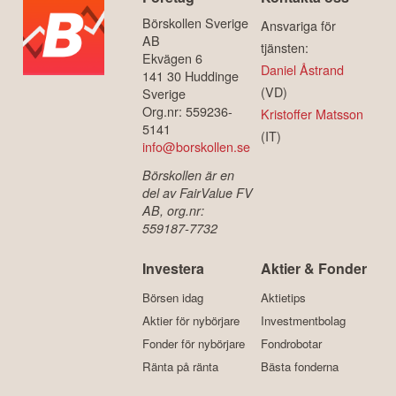
Börskollen Sverige
Ansvariga för
AB
tjänsten:
Ekvägen 6
Daniel Åstrand
141 30 Huddinge
(VD)
Sverige
Org.nr: 559236-
Kristoffer Matsson
5141
(IT)
info@borskollen.se
Börskollen är en
del av FairValue FV
AB, org.nr:
559187-7732
Investera
Aktier & Fonder
Börsen idag
Aktietips
Aktier för nybörjare
Investmentbolag
Fonder för nybörjare
Fondrobotar
Ränta på ränta
Bästa fonderna