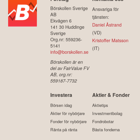
Börskollen Sverige
Ansvariga för
AB
tjänsten:
Ekvägen 6
Daniel Åstrand
141 30 Huddinge
(VD)
Sverige
Org.nr: 559236-
Kristoffer Matsson
5141
(IT)
info@borskollen.se
Börskollen är en
del av FairValue FV
AB, org.nr:
559187-7732
Investera
Aktier & Fonder
Börsen idag
Aktietips
Aktier för nybörjare
Investmentbolag
Fonder för nybörjare
Fondrobotar
Ränta på ränta
Bästa fonderna