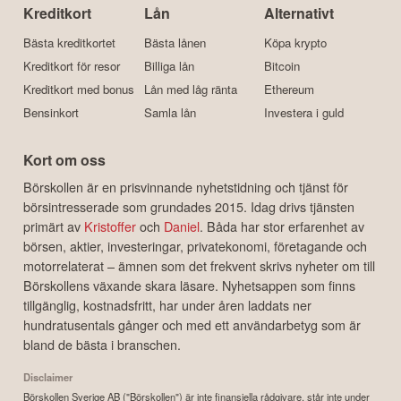
Kreditkort
Lån
Alternativt
Bästa kreditkortet
Bästa lånen
Köpa krypto
Kreditkort för resor
Billiga lån
Bitcoin
Kreditkort med bonus
Lån med låg ränta
Ethereum
Bensinkort
Samla lån
Investera i guld
Kort om oss
Börskollen är en prisvinnande nyhetstidning och tjänst för
börsintresserade som grundades 2015. Idag drivs tjänsten
primärt av
Kristoffer
och
Daniel
. Båda har stor erfarenhet av
börsen, aktier, investeringar, privatekonomi, företagande och
motorrelaterat – ämnen som det frekvent skrivs nyheter om till
Börskollens växande skara läsare. Nyhetsappen som finns
tillgänglig, kostnadsfritt, har under åren laddats ner
hundratusentals gånger och med ett användarbetyg som är
bland de bästa i branschen.
Disclaimer
Börskollen Sverige AB ("Börskollen") är inte finansiella rådgivare, står inte under