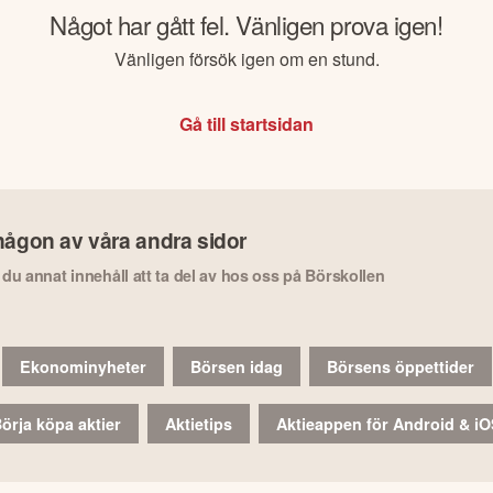
Något har gått fel. Vänligen prova igen!
Vänligen försök igen om en stund.
Gå till startsidan
någon av våra andra sidor
r du annat innehåll att ta del av hos oss på Börskollen
Ekonominyheter
Börsen idag
Börsens öppettider
örja köpa aktier
Aktietips
Aktieappen för Android & i