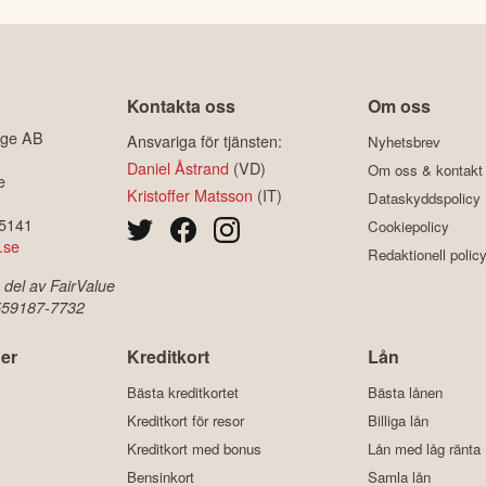
Kontakta oss
Om oss
ige AB
Ansvariga för tjänsten:
Nyhetsbrev
Daniel Åstrand
(VD)
Om oss & kontakt
e
Kristoffer Matsson
(IT)
Dataskyddspolicy
-5141
Cookiepolicy
.se
Redaktionell polic
 del av FairValue
 559187-7732
er
Kreditkort
Lån
Bästa kreditkortet
Bästa lånen
Kreditkort för resor
Billiga lån
Kreditkort med bonus
Lån med låg ränta
Bensinkort
Samla lån