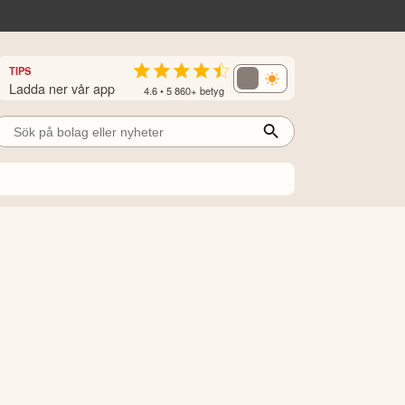
TIPS
Ladda ner vår app
4.6 • 5 860+ betyg