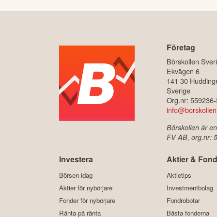
Företag
Börskollen Sver
Ekvägen 6
141 30 Hudding
Sverige
Org.nr: 559236
info@borskollen
Börskollen är en
FV AB, org.nr:
Investera
Aktier & Fond
Börsen idag
Aktietips
Aktier för nybörjare
Investmentbolag
Fonder för nybörjare
Fondrobotar
Ränta på ränta
Bästa fonderna