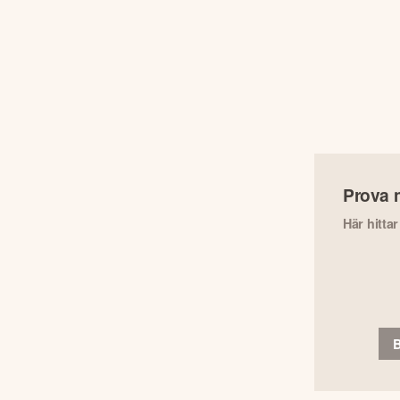
Prova 
Här hitta
B