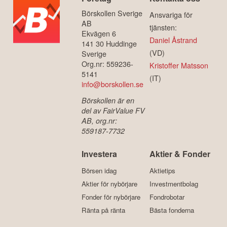
Börskollen Sverige
Ansvariga för
AB
tjänsten:
Ekvägen 6
Daniel Åstrand
141 30 Huddinge
(VD)
Sverige
Org.nr: 559236-
Kristoffer Matsson
5141
(IT)
info@borskollen.se
Börskollen är en
del av FairValue FV
AB, org.nr:
559187-7732
Investera
Aktier & Fonder
Börsen idag
Aktietips
Aktier för nybörjare
Investmentbolag
Fonder för nybörjare
Fondrobotar
Ränta på ränta
Bästa fonderna