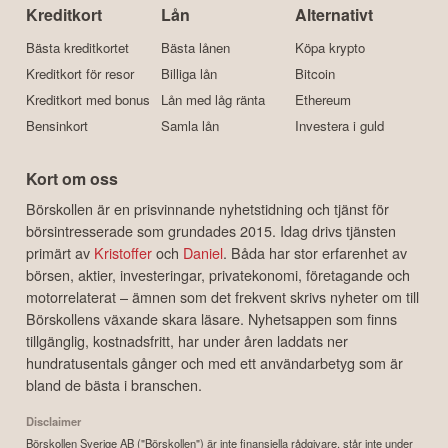
Kreditkort
Lån
Alternativt
Bästa kreditkortet
Bästa lånen
Köpa krypto
Kreditkort för resor
Billiga lån
Bitcoin
Kreditkort med bonus
Lån med låg ränta
Ethereum
Bensinkort
Samla lån
Investera i guld
Kort om oss
Börskollen är en prisvinnande nyhetstidning och tjänst för
börsintresserade som grundades 2015. Idag drivs tjänsten
primärt av
Kristoffer
och
Daniel
. Båda har stor erfarenhet av
börsen, aktier, investeringar, privatekonomi, företagande och
motorrelaterat – ämnen som det frekvent skrivs nyheter om till
Börskollens växande skara läsare. Nyhetsappen som finns
tillgänglig, kostnadsfritt, har under åren laddats ner
hundratusentals gånger och med ett användarbetyg som är
bland de bästa i branschen.
Disclaimer
Börskollen Sverige AB ("Börskollen") är inte finansiella rådgivare, står inte under