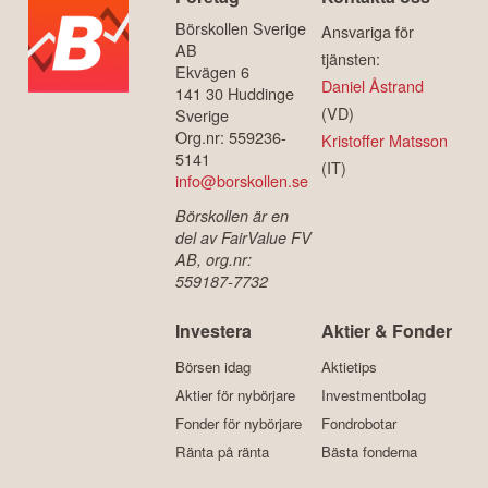
Börskollen Sverige
Ansvariga för
AB
tjänsten:
Ekvägen 6
Daniel Åstrand
141 30 Huddinge
(VD)
Sverige
Org.nr: 559236-
Kristoffer Matsson
5141
(IT)
info@borskollen.se
Börskollen är en
del av FairValue FV
AB, org.nr:
559187-7732
Investera
Aktier & Fonder
Börsen idag
Aktietips
Aktier för nybörjare
Investmentbolag
Fonder för nybörjare
Fondrobotar
Ränta på ränta
Bästa fonderna