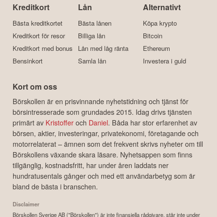
Kreditkort
Lån
Alternativt
Bästa kreditkortet
Bästa lånen
Köpa krypto
Kreditkort för resor
Billiga lån
Bitcoin
Kreditkort med bonus
Lån med låg ränta
Ethereum
Bensinkort
Samla lån
Investera i guld
Kort om oss
Börskollen är en prisvinnande nyhetstidning och tjänst för
börsintresserade som grundades 2015. Idag drivs tjänsten
primärt av
Kristoffer
och
Daniel
. Båda har stor erfarenhet av
börsen, aktier, investeringar, privatekonomi, företagande och
motorrelaterat – ämnen som det frekvent skrivs nyheter om till
Börskollens växande skara läsare. Nyhetsappen som finns
tillgänglig, kostnadsfritt, har under åren laddats ner
hundratusentals gånger och med ett användarbetyg som är
bland de bästa i branschen.
Disclaimer
Börskollen Sverige AB ("Börskollen") är inte finansiella rådgivare, står inte under