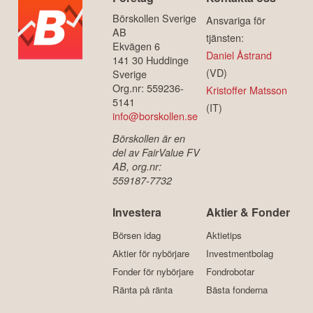
Börskollen Sverige
Ansvariga för
AB
tjänsten:
Ekvägen 6
Daniel Åstrand
141 30 Huddinge
(VD)
Sverige
Org.nr: 559236-
Kristoffer Matsson
5141
(IT)
info@borskollen.se
Börskollen är en
del av FairValue FV
AB, org.nr:
559187-7732
Investera
Aktier & Fonder
Börsen idag
Aktietips
Aktier för nybörjare
Investmentbolag
Fonder för nybörjare
Fondrobotar
Ränta på ränta
Bästa fonderna