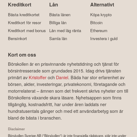
Kreditkort
Lån
Alternativt
Bästa kreditkortet
Bästa lånen
Köpa krypto
Kreditkort för resor
Billiga lån
Bitcoin
Kreditkort med bonus
Lån med låg ränta
Ethereum
Bensinkort
Samla lån
Investera i guld
Kort om oss
Börskollen är en prisvinnande nyhetstidning och tjänst för
börsintresserade som grundades 2015. Idag drivs tjänsten
primärt av
Kristoffer
och
Daniel
. Båda har stor erfarenhet av
börsen, aktier, investeringar, privatekonomi, företagande och
motorrelaterat – ämnen som det frekvent skrivs nyheter om till
Börskollens växande skara läsare. Nyhetsappen som finns
tillgänglig, kostnadsfritt, har under åren laddats ner
hundratusentals gånger och med ett användarbetyg som är
bland de bästa i branschen.
Disclaimer
Börskollen Sverige AB ("Börskollen") är inte finansiella rådgivare, står inte under