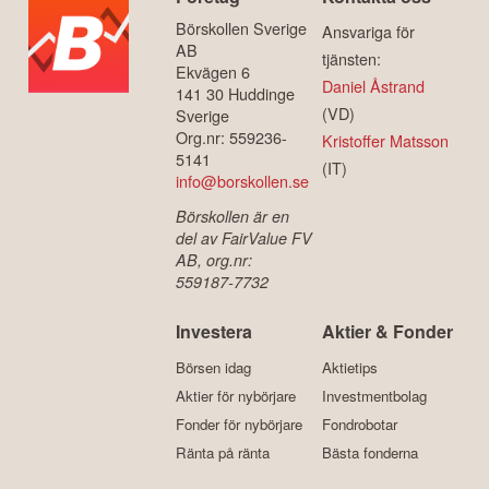
Börskollen Sverige
Ansvariga för
AB
tjänsten:
Ekvägen 6
Daniel Åstrand
141 30 Huddinge
(VD)
Sverige
Org.nr: 559236-
Kristoffer Matsson
5141
(IT)
info@borskollen.se
Börskollen är en
del av FairValue FV
AB, org.nr:
559187-7732
Investera
Aktier & Fonder
Börsen idag
Aktietips
Aktier för nybörjare
Investmentbolag
Fonder för nybörjare
Fondrobotar
Ränta på ränta
Bästa fonderna