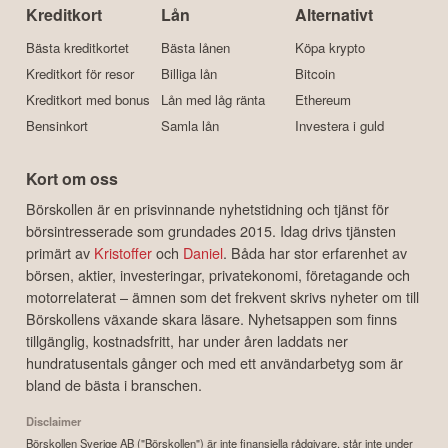
Kreditkort
Lån
Alternativt
Bästa kreditkortet
Bästa lånen
Köpa krypto
Kreditkort för resor
Billiga lån
Bitcoin
Kreditkort med bonus
Lån med låg ränta
Ethereum
Bensinkort
Samla lån
Investera i guld
Kort om oss
Börskollen är en prisvinnande nyhetstidning och tjänst för
börsintresserade som grundades 2015. Idag drivs tjänsten
primärt av
Kristoffer
och
Daniel
. Båda har stor erfarenhet av
börsen, aktier, investeringar, privatekonomi, företagande och
motorrelaterat – ämnen som det frekvent skrivs nyheter om till
Börskollens växande skara läsare. Nyhetsappen som finns
tillgänglig, kostnadsfritt, har under åren laddats ner
hundratusentals gånger och med ett användarbetyg som är
bland de bästa i branschen.
Disclaimer
Börskollen Sverige AB ("Börskollen") är inte finansiella rådgivare, står inte under