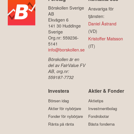
Börskollen Sverige
Ansvariga för
AB
tjänsten:
Ekvägen 6
Daniel Åstrand
141 30 Huddinge
(VD)
Sverige
Org.nr: 559236-
Kristoffer Matsson
5141
(IT)
info@borskollen.se
Börskollen är en
del av FairValue FV
AB, org.nr:
559187-7732
Investera
Aktier & Fonder
Börsen idag
Aktietips
Aktier för nybörjare
Investmentbolag
Fonder för nybörjare
Fondrobotar
Ränta på ränta
Bästa fonderna