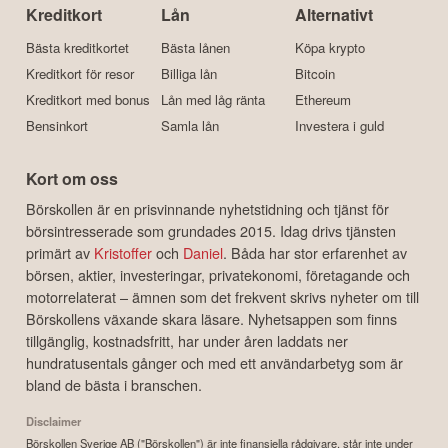
Kreditkort
Lån
Alternativt
Bästa kreditkortet
Bästa lånen
Köpa krypto
Kreditkort för resor
Billiga lån
Bitcoin
Kreditkort med bonus
Lån med låg ränta
Ethereum
Bensinkort
Samla lån
Investera i guld
Kort om oss
Börskollen är en prisvinnande nyhetstidning och tjänst för
börsintresserade som grundades 2015. Idag drivs tjänsten
primärt av
Kristoffer
och
Daniel
. Båda har stor erfarenhet av
börsen, aktier, investeringar, privatekonomi, företagande och
motorrelaterat – ämnen som det frekvent skrivs nyheter om till
Börskollens växande skara läsare. Nyhetsappen som finns
tillgänglig, kostnadsfritt, har under åren laddats ner
hundratusentals gånger och med ett användarbetyg som är
bland de bästa i branschen.
Disclaimer
Börskollen Sverige AB ("Börskollen") är inte finansiella rådgivare, står inte under