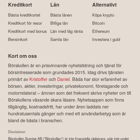
Kreditkort
Lån
Alternativt
Bästa kreditkortet
Bästa lånen
Köpa krypto
Kreditkort för resor
Billiga lån
Bitcoin
Kreditkort med bonus
Lån med låg ränta
Ethereum
Bensinkort
Samla lån
Investera i guld
Kort om oss
Börskollen är en prisvinnande nyhetstidning och tjänst för
börsintresserade som grundades 2015. Idag drivs tjänsten
primärt av
Kristoffer
och
Daniel
. Båda har stor erfarenhet av
börsen, aktier, investeringar, privatekonomi, företagande och
motorrelaterat – ämnen som det frekvent skrivs nyheter om till
Börskollens växande skara läsare. Nyhetsappen som finns
tillgänglig, kostnadsfritt, har under åren laddats ner
hundratusentals gånger och med ett användarbetyg som är
bland de bästa i branschen.
Disclaimer
Börskollen Sverige AB ("Börskollen") är inte finansiella rådgivare, står inte under