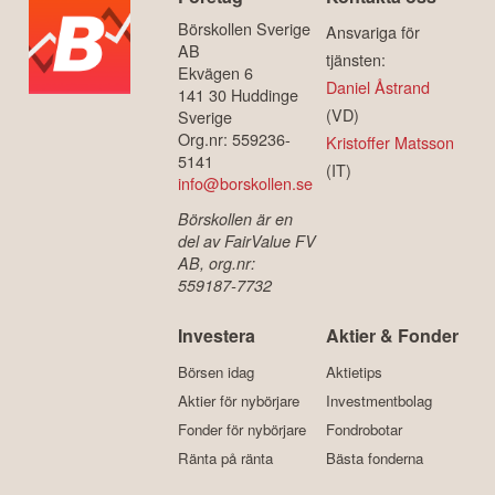
Börskollen Sverige
Ansvariga för
AB
tjänsten:
Ekvägen 6
Daniel Åstrand
141 30 Huddinge
(VD)
Sverige
Org.nr: 559236-
Kristoffer Matsson
5141
(IT)
info@borskollen.se
Börskollen är en
del av FairValue FV
AB, org.nr:
559187-7732
Investera
Aktier & Fonder
Börsen idag
Aktietips
Aktier för nybörjare
Investmentbolag
Fonder för nybörjare
Fondrobotar
Ränta på ränta
Bästa fonderna