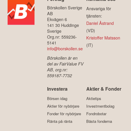
Börskollen Sverige
Ansvariga för
AB
tjänsten:
Ekvägen 6
Daniel Åstrand
141 30 Huddinge
(VD)
Sverige
Org.nr: 559236-
Kristoffer Matsson
5141
(IT)
info@borskollen.se
Börskollen är en
del av FairValue FV
AB, org.nr:
559187-7732
Investera
Aktier & Fonder
Börsen idag
Aktietips
Aktier för nybörjare
Investmentbolag
Fonder för nybörjare
Fondrobotar
Ränta på ränta
Bästa fonderna