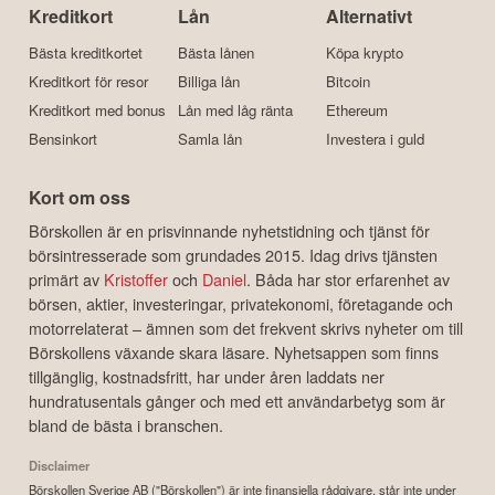
Kreditkort
Lån
Alternativt
Bästa kreditkortet
Bästa lånen
Köpa krypto
Kreditkort för resor
Billiga lån
Bitcoin
Kreditkort med bonus
Lån med låg ränta
Ethereum
Bensinkort
Samla lån
Investera i guld
Kort om oss
Börskollen är en prisvinnande nyhetstidning och tjänst för
börsintresserade som grundades 2015. Idag drivs tjänsten
primärt av
Kristoffer
och
Daniel
. Båda har stor erfarenhet av
börsen, aktier, investeringar, privatekonomi, företagande och
motorrelaterat – ämnen som det frekvent skrivs nyheter om till
Börskollens växande skara läsare. Nyhetsappen som finns
tillgänglig, kostnadsfritt, har under åren laddats ner
hundratusentals gånger och med ett användarbetyg som är
bland de bästa i branschen.
Disclaimer
Börskollen Sverige AB ("Börskollen") är inte finansiella rådgivare, står inte under