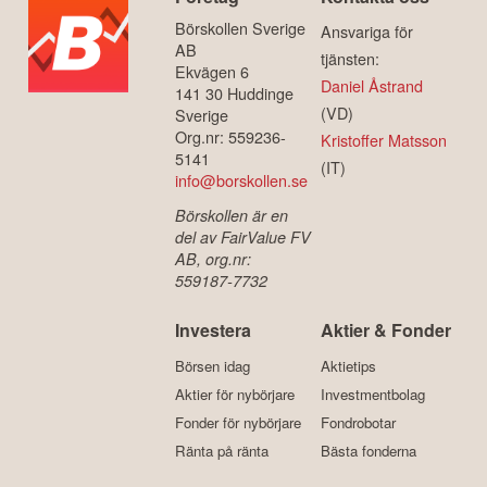
Börskollen Sverige
Ansvariga för
AB
tjänsten:
Ekvägen 6
Daniel Åstrand
141 30 Huddinge
(VD)
Sverige
Org.nr: 559236-
Kristoffer Matsson
5141
(IT)
info@borskollen.se
Börskollen är en
del av FairValue FV
AB, org.nr:
559187-7732
Investera
Aktier & Fonder
Börsen idag
Aktietips
Aktier för nybörjare
Investmentbolag
Fonder för nybörjare
Fondrobotar
Ränta på ränta
Bästa fonderna