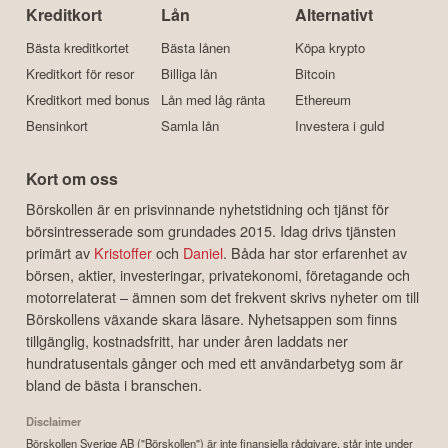
Kreditkort
Lån
Alternativt
Bästa kreditkortet
Bästa lånen
Köpa krypto
Kreditkort för resor
Billiga lån
Bitcoin
Kreditkort med bonus
Lån med låg ränta
Ethereum
Bensinkort
Samla lån
Investera i guld
Kort om oss
Börskollen är en prisvinnande nyhetstidning och tjänst för
börsintresserade som grundades 2015. Idag drivs tjänsten
primärt av
Kristoffer
och
Daniel
. Båda har stor erfarenhet av
börsen, aktier, investeringar, privatekonomi, företagande och
motorrelaterat – ämnen som det frekvent skrivs nyheter om till
Börskollens växande skara läsare. Nyhetsappen som finns
tillgänglig, kostnadsfritt, har under åren laddats ner
hundratusentals gånger och med ett användarbetyg som är
bland de bästa i branschen.
Disclaimer
Börskollen Sverige AB ("Börskollen") är inte finansiella rådgivare, står inte under