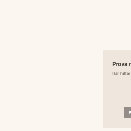
Prova 
Här hitta
B