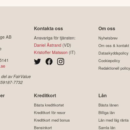
Kontakta oss
Om oss
ige AB
Ansvariga för tjänsten:
Nyhetsbrev
Daniel Åstrand
(VD)
Om oss & kontakt
e
Kristoffer Matsson
(IT)
Dataskyddspolicy
-5141
Cookiepolicy
.se
Redaktionell polic
 del av FairValue
 559187-7732
er
Kreditkort
Lån
Bästa kreditkortet
Bästa lånen
Kreditkort för resor
Billiga lån
Kreditkort med bonus
Lån med låg ränta
Bensinkort
Samla lån