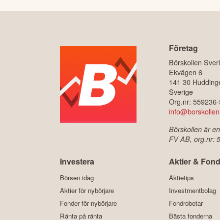
Företag
Börskollen Sver
Ekvägen 6
141 30 Hudding
Sverige
Org.nr: 559236
info@borskollen
Börskollen är en
FV AB, org.nr:
Investera
Aktier & Fond
Börsen idag
Aktietips
Aktier för nybörjare
Investmentbolag
Fonder för nybörjare
Fondrobotar
Ränta på ränta
Bästa fonderna