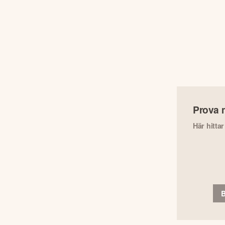
Prova 
Här hitta
B