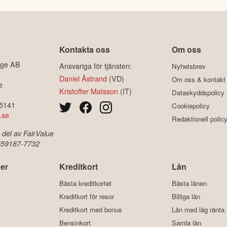
Kontakta oss
Om oss
ige AB
Ansvariga för tjänsten:
Nyhetsbrev
Daniel Åstrand
(VD)
Om oss & kontakt
e
Kristoffer Matsson
(IT)
Dataskyddspolicy
-5141
Cookiepolicy
.se
Redaktionell polic
 del av FairValue
 559187-7732
er
Kreditkort
Lån
Bästa kreditkortet
Bästa lånen
Kreditkort för resor
Billiga lån
Kreditkort med bonus
Lån med låg ränta
Bensinkort
Samla lån