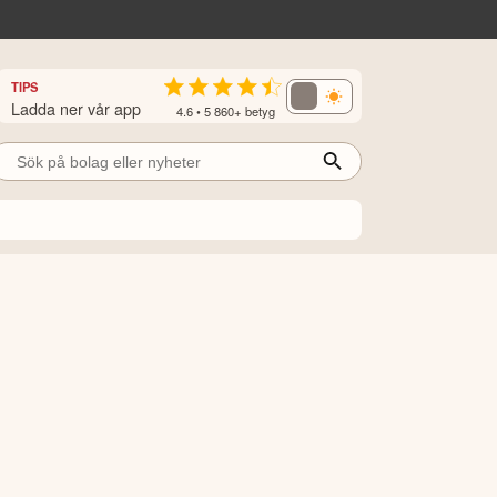
TIPS
Ladda ner vår app
4.6 • 5 860+ betyg