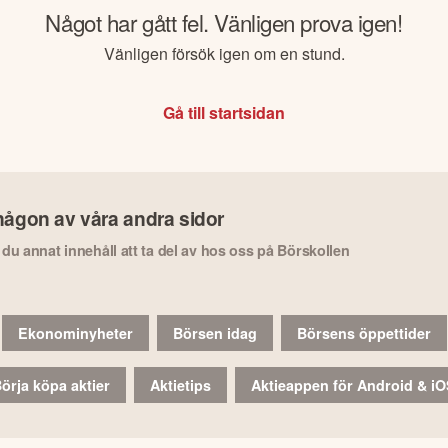
Något har gått fel. Vänligen prova igen!
Vänligen försök igen om en stund.
Gå till startsidan
någon av våra andra sidor
r du annat innehåll att ta del av hos oss på Börskollen
Ekonominyheter
Börsen idag
Börsens öppettider
örja köpa aktier
Aktietips
Aktieappen för Android & i