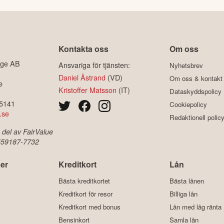
Kontakta oss
Om oss
ige AB
Ansvariga för tjänsten:
Nyhetsbrev
Daniel Åstrand
(VD)
Om oss & kontakt
e
Kristoffer Matsson
(IT)
Dataskyddspolicy
-5141
Cookiepolicy
.se
Redaktionell polic
 del av FairValue
 559187-7732
er
Kreditkort
Lån
Bästa kreditkortet
Bästa lånen
Kreditkort för resor
Billiga lån
Kreditkort med bonus
Lån med låg ränta
Bensinkort
Samla lån