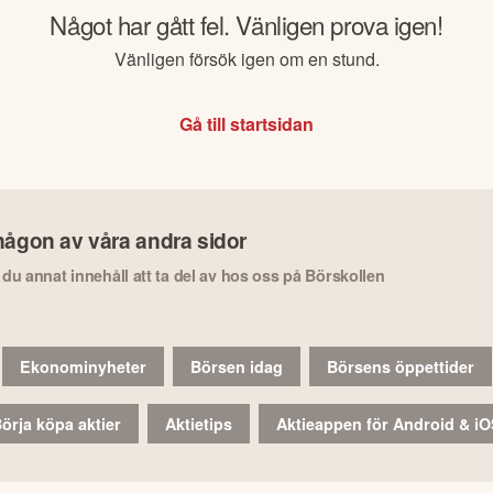
Något har gått fel. Vänligen prova igen!
Vänligen försök igen om en stund.
Gå till startsidan
någon av våra andra sidor
r du annat innehåll att ta del av hos oss på Börskollen
Ekonominyheter
Börsen idag
Börsens öppettider
örja köpa aktier
Aktietips
Aktieappen för Android & i