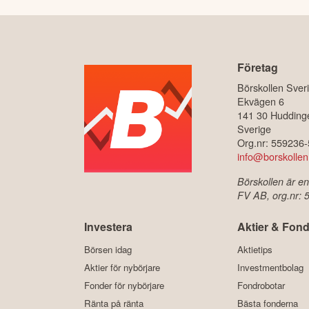
Företag
Börskollen Sver
Ekvägen 6
141 30 Hudding
Sverige
Org.nr: 559236
info@borskollen
Börskollen är en
FV AB, org.nr:
Investera
Aktier & Fond
Börsen idag
Aktietips
Aktier för nybörjare
Investmentbolag
Fonder för nybörjare
Fondrobotar
Ränta på ränta
Bästa fonderna