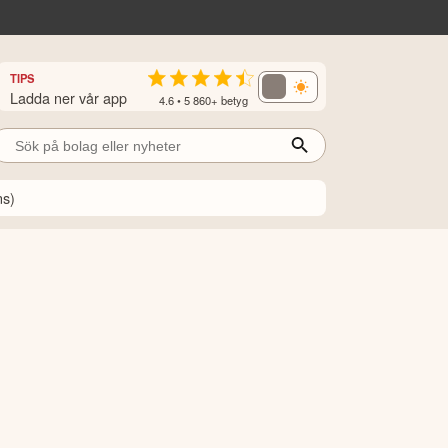
TIPS
Ladda ner vår app
4.6 • 5 860+ betyg
ns)