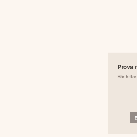
Prova 
Här hitta
B