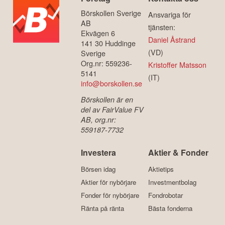
Börskollen Sverige
Ansvariga för
AB
tjänsten:
Ekvägen 6
Daniel Åstrand
141 30 Huddinge
(VD)
Sverige
Org.nr: 559236-
Kristoffer Matsson
5141
(IT)
info@borskollen.se
Börskollen är en
del av FairValue FV
AB, org.nr:
559187-7732
Investera
Aktier & Fonder
Börsen idag
Aktietips
Aktier för nybörjare
Investmentbolag
Fonder för nybörjare
Fondrobotar
Ränta på ränta
Bästa fonderna