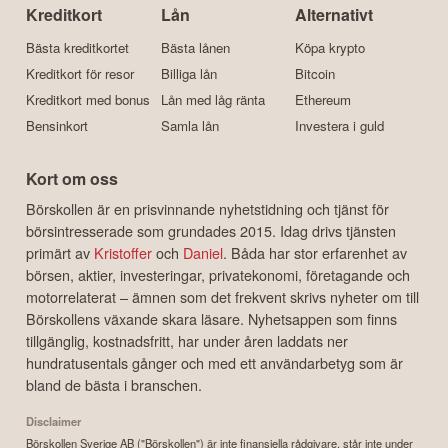
Kreditkort
Lån
Alternativt
Bästa kreditkortet
Bästa lånen
Köpa krypto
Kreditkort för resor
Billiga lån
Bitcoin
Kreditkort med bonus
Lån med låg ränta
Ethereum
Bensinkort
Samla lån
Investera i guld
Kort om oss
Börskollen är en prisvinnande nyhetstidning och tjänst för
börsintresserade som grundades 2015. Idag drivs tjänsten
primärt av
Kristoffer
och
Daniel
. Båda har stor erfarenhet av
börsen, aktier, investeringar, privatekonomi, företagande och
motorrelaterat – ämnen som det frekvent skrivs nyheter om till
Börskollens växande skara läsare. Nyhetsappen som finns
tillgänglig, kostnadsfritt, har under åren laddats ner
hundratusentals gånger och med ett användarbetyg som är
bland de bästa i branschen.
Disclaimer
Börskollen Sverige AB ("Börskollen") är inte finansiella rådgivare, står inte under