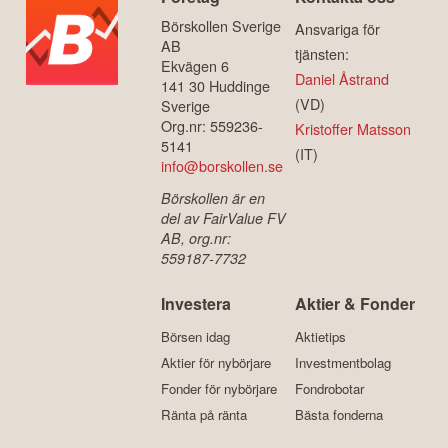
Börskollen Sverige
Ansvariga för
AB
tjänsten:
Ekvägen 6
Daniel Åstrand
141 30 Huddinge
(VD)
Sverige
Org.nr: 559236-
Kristoffer Matsson
5141
(IT)
info@borskollen.se
Börskollen är en
del av FairValue FV
AB, org.nr:
559187-7732
Investera
Aktier & Fonder
Börsen idag
Aktietips
Aktier för nybörjare
Investmentbolag
Fonder för nybörjare
Fondrobotar
Ränta på ränta
Bästa fonderna