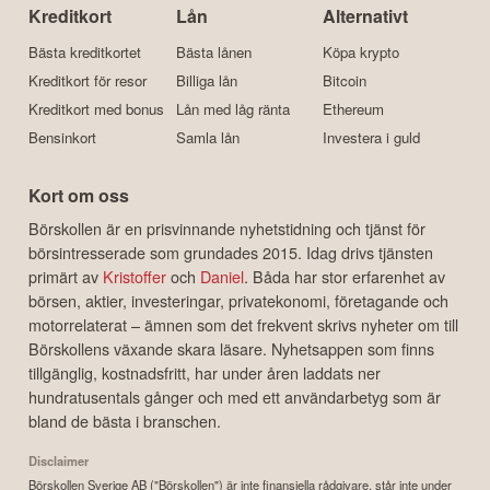
Kreditkort
Lån
Alternativt
Bästa kreditkortet
Bästa lånen
Köpa krypto
Kreditkort för resor
Billiga lån
Bitcoin
Kreditkort med bonus
Lån med låg ränta
Ethereum
Bensinkort
Samla lån
Investera i guld
Kort om oss
Börskollen är en prisvinnande nyhetstidning och tjänst för
börsintresserade som grundades 2015. Idag drivs tjänsten
primärt av
Kristoffer
och
Daniel
. Båda har stor erfarenhet av
börsen, aktier, investeringar, privatekonomi, företagande och
motorrelaterat – ämnen som det frekvent skrivs nyheter om till
Börskollens växande skara läsare. Nyhetsappen som finns
tillgänglig, kostnadsfritt, har under åren laddats ner
hundratusentals gånger och med ett användarbetyg som är
bland de bästa i branschen.
Disclaimer
Börskollen Sverige AB ("Börskollen") är inte finansiella rådgivare, står inte under