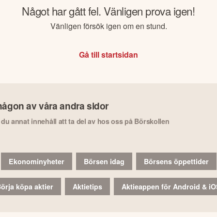
Något har gått fel. Vänligen prova igen!
Vänligen försök igen om en stund.
Gå till startsidan
någon av våra andra sidor
r du annat innehåll att ta del av hos oss på Börskollen
Ekonominyheter
Börsen idag
Börsens öppettider
örja köpa aktier
Aktietips
Aktieappen för Android & i