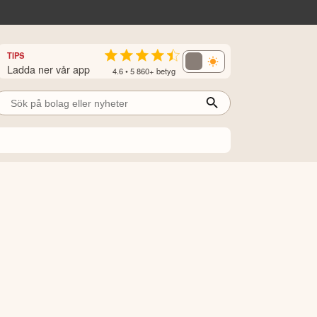
TIPS
Ladda ner vår app
4.6 • 5 860+ betyg