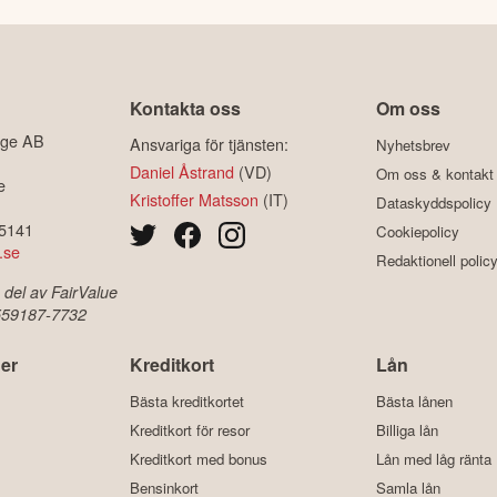
Kontakta oss
Om oss
ige AB
Ansvariga för tjänsten:
Nyhetsbrev
Daniel Åstrand
(VD)
Om oss & kontakt
e
Kristoffer Matsson
(IT)
Dataskyddspolicy
-5141
Cookiepolicy
.se
Redaktionell polic
 del av FairValue
 559187-7732
er
Kreditkort
Lån
Bästa kreditkortet
Bästa lånen
Kreditkort för resor
Billiga lån
Kreditkort med bonus
Lån med låg ränta
Bensinkort
Samla lån