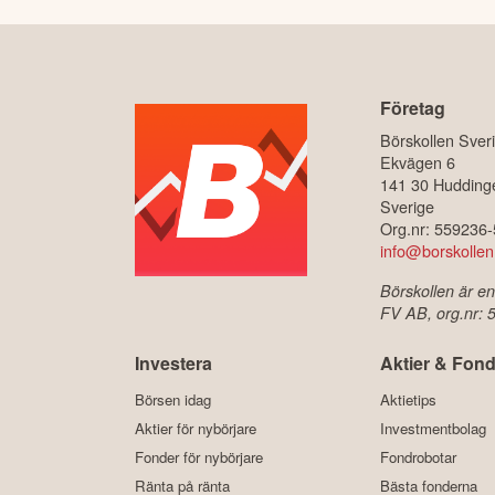
Företag
Börskollen Sver
Ekvägen 6
141 30 Hudding
Sverige
Org.nr: 559236
info@borskollen
Börskollen är en
FV AB, org.nr:
Investera
Aktier & Fond
Börsen idag
Aktietips
Aktier för nybörjare
Investmentbolag
Fonder för nybörjare
Fondrobotar
Ränta på ränta
Bästa fonderna