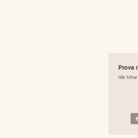
Prova 
Här hitta
B