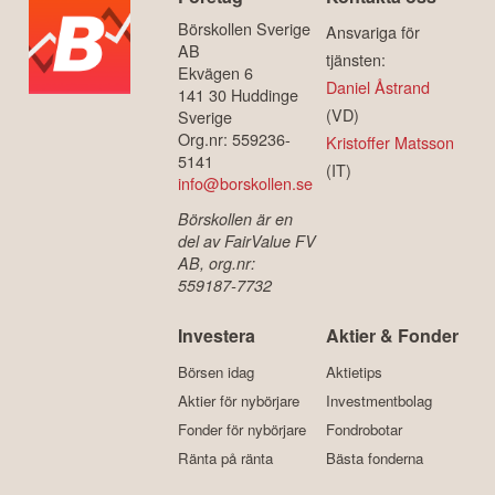
Börskollen Sverige
Ansvariga för
AB
tjänsten:
Ekvägen 6
Daniel Åstrand
141 30 Huddinge
(VD)
Sverige
Org.nr: 559236-
Kristoffer Matsson
5141
(IT)
info@borskollen.se
Börskollen är en
del av FairValue FV
AB, org.nr:
559187-7732
Investera
Aktier & Fonder
Börsen idag
Aktietips
Aktier för nybörjare
Investmentbolag
Fonder för nybörjare
Fondrobotar
Ränta på ränta
Bästa fonderna