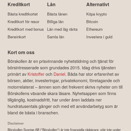
Kreditkort
Lån
Alternativt
Bästa kreditkortet
Bästa lånen
Köpa krypto
Kreditkort för resor
Billiga lån
Bitcoin
Kreditkort med bonus
Lån med låg ränta
Ethereum
Bensinkort
Samla lån
Investera i guld
Kort om oss
Börskollen är en prisvinnande nyhetstidning och tjänst för
börsintresserade som grundades 2015. Idag drivs tjänsten
primärt av
Kristoffer
och
Daniel
. Båda har stor erfarenhet av
börsen, aktier, investeringar, privatekonomi, företagande och
motorrelaterat – ämnen som det frekvent skrivs nyheter om till
Börskollens växande skara läsare. Nyhetsappen som finns
tillgänglig, kostnadsfritt, har under åren laddats ner
hundratusentals gånger och med ett användarbetyg som är
bland de bästa i branschen.
Disclaimer
Börskollen Sverige AB ("Börskollen") är inte finansiella rådgivare, står inte under