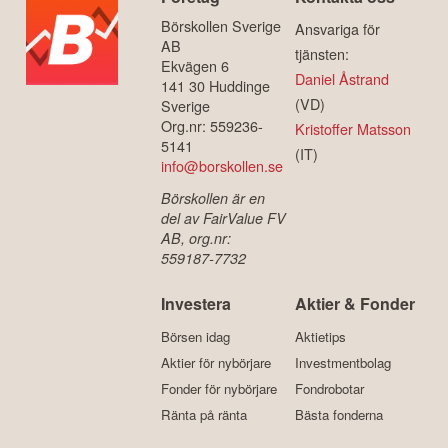
Börskollen Sverige
Ansvariga för
AB
tjänsten:
Ekvägen 6
Daniel Åstrand
141 30 Huddinge
(VD)
Sverige
Org.nr: 559236-
Kristoffer Matsson
5141
(IT)
info@borskollen.se
Börskollen är en
del av FairValue FV
AB, org.nr:
559187-7732
Investera
Aktier & Fonder
Börsen idag
Aktietips
Aktier för nybörjare
Investmentbolag
Fonder för nybörjare
Fondrobotar
Ränta på ränta
Bästa fonderna