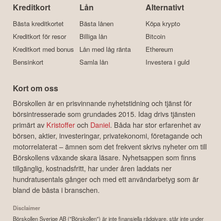
Kreditkort
Lån
Alternativt
Bästa kreditkortet
Bästa lånen
Köpa krypto
Kreditkort för resor
Billiga lån
Bitcoin
Kreditkort med bonus
Lån med låg ränta
Ethereum
Bensinkort
Samla lån
Investera i guld
Kort om oss
Börskollen är en prisvinnande nyhetstidning och tjänst för
börsintresserade som grundades 2015. Idag drivs tjänsten
primärt av
Kristoffer
och
Daniel
. Båda har stor erfarenhet av
börsen, aktier, investeringar, privatekonomi, företagande och
motorrelaterat – ämnen som det frekvent skrivs nyheter om till
Börskollens växande skara läsare. Nyhetsappen som finns
tillgänglig, kostnadsfritt, har under åren laddats ner
hundratusentals gånger och med ett användarbetyg som är
bland de bästa i branschen.
Disclaimer
Börskollen Sverige AB ("Börskollen") är inte finansiella rådgivare, står inte under